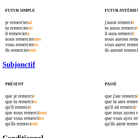
FUTUR SIMPLE
FUTUR ANTÉRIE
je
remercier
ai
j'aurai
remerci
é
tu
remercier
as
tu auras
remerci
é
il
remercier
a
il aura
remerci
é
nous
remercier
ons
nous aurons
reme
vous
remercier
ez
vous aurez
remer
ils
remercier
ont
ils auront
remerc
Subjonctif
PRÉSENT
PASSÉ
que je
remerci
e
que j'aie
remerci
que tu
remerci
es
que tu aies
remer
qu'il
remerci
e
qu'il ait
remerci
é
que nous
remerci
ions
que nous ayons
que vous
remerci
iez
que vous ayez
re
qu'ils
remerci
ent
qu'ils aient
remer