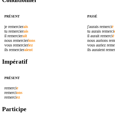
Conditionnel
PRÉSENT
PASSÉ
je
remercier
ais
j'aurais
remerci
é
tu
remercier
ais
tu aurais
remerci
il
remercier
ait
il aurait
remerci
é
nous
remercier
ions
nous aurions
rem
vous
remercier
iez
vous auriez
reme
ils
remercier
aient
ils auraient
remer
Impératif
PRÉSENT
remerci
e
remerci
ons
remerci
ez
Participe