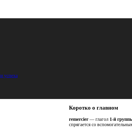
и успеха
Коротко о главном
remercier
— глагол
1-й групп
спрягается со вспомогательны