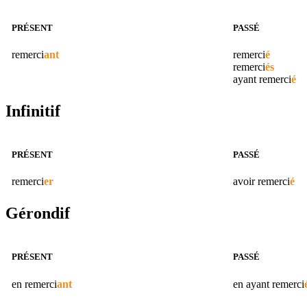
PRÉSENT
PASSÉ
remerci
ant
remerci
é
remerci
és
ayant
remerci
é
Infinitif
PRÉSENT
PASSÉ
remerci
er
avoir
remerci
é
Gérondif
PRÉSENT
PASSÉ
en
remerci
ant
en ayant
remerci