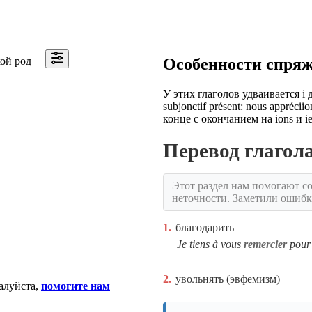
ой род
Особенности спря
У этих глаголов удваивается i 
subjonctif présent: nous appréc
конце с окончанием на ions и ie
Перевод глаго
Этот раздел нам помогают со
неточности. Заметили ошиб
1.
благодарить
Je tiens à vous
remercier
pour 
2.
увольнять (эвфемизм)
алуйста,
помогите нам