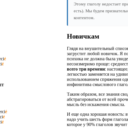
Этому глаголу недостает пр
есть). Мы будем признатель
контентом.
Новичкам
Глядя на внушительный список
загрустит любой новичок. Я п
психика не должна была увидет
rci
é
несоизмеримо проще: среднест
i
é
всего три времени
: настояще
легкостью заменяется на удив
использованием спряжения одн
инфинитива смыслового глаго
IT
Таким образом, все знания сво
абстрагироваться от всей про
мысль без искажения смысла.
rci
é
И еще одна хорошая новость: вт
ci
é
надо учить шесть форм глагола
i
é
которое у 90% глаголов звучит