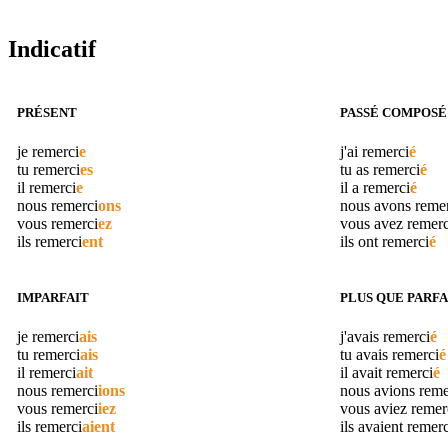
Indicatif
PRÉSENT
PASSÉ COMPOSÉ
je
remerci
e
j'ai
remerci
é
tu
remerci
es
tu as
remerci
é
il
remerci
e
il a
remerci
é
nous
remerci
ons
nous avons
reme
vous
remerci
ez
vous avez
remerc
ils
remerci
ent
ils ont
remerci
é
IMPARFAIT
PLUS QUE PARFA
je
remerci
ais
j'avais
remerci
é
tu
remerci
ais
tu avais
remerci
é
il
remerci
ait
il avait
remerci
é
nous
remerci
ions
nous avions
reme
vous
remerci
iez
vous aviez
remer
ils
remerci
aient
ils avaient
remerc