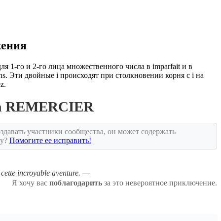
жения
для 1-го и 2-го лица множественного числа в imparfait и в
iions. Эти двойные i происходят при столкновении корня с i на
z.
ла REMERCIER
здавать участники сообщества, он может содержать
ку?
Помогите ее исправить!
cette incroyable aventure.
Я хочу вас
поблагодарить
за это невероятное приключение.