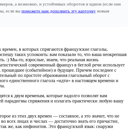
имеров, а возможно, и устойчивых оборотов и идиом (если они
ны, если вы
поможете нам дополнить эту карточку
новым
 времен, в которых спрягаются французские глаголы,
оспешу таких успокоить: вам показали то, что ваша неокрепшая
ь. :) Мы-то, взрослые, знаем, что реальная жизнь
атистический современный француз в беглой речи использует
е, прошедшее (событийное) и будущее. Причем последнее с
ительный по простоте образования глагольный оборот с
ого единственного глагола «идти» в настоящем времени и
ла.
дятся к двум временам, которые надолго позволят вам
чей парадигмы спряжения и излагать практически любую вашу
орое из этих двух времен — составное, а это значит, что не
 во всех лицах и числах — достаточно знать его причастие,
 так же, как инфинитив. Это французский язык: снаружи