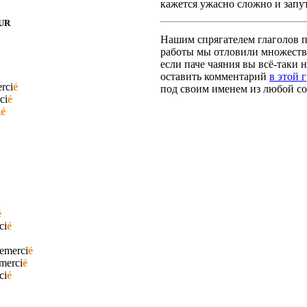
кажется ужасно сложно и запут
UR
Нашим спрягателем глаголов по
работы мы отловили множество
если паче чаяния вы всё-таки н
оставить комментарий
в этой 
rci
é
под своим именем из любой со
ci
é
i
é
é
ci
é
remerci
é
merci
é
ci
é