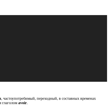
ы
, частоупотребимый, переходный, в составных временах
м глаголом
avoir
.