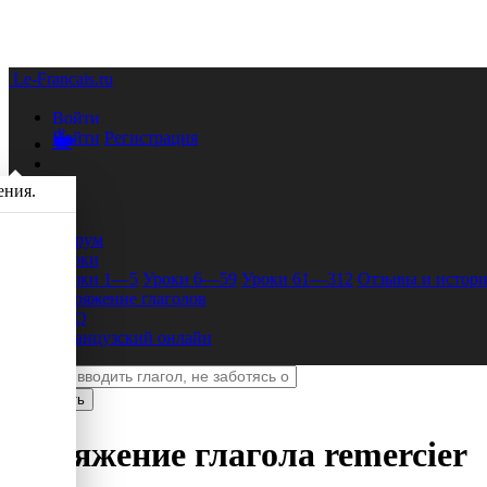
Le-Francais.ru
Войти
Войти
Регистрация
ения.
Форум
Уроки
Уроки 1—5
Уроки 6—59
Уроки 61—312
Отзывы и истори
Спряжение глаголов
FAQ
Французский онлайн
Спряжение глагола
remercier