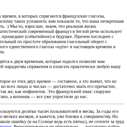
 времен, в которых спрягаются французские глаголы,
оспешу таких успокоить: вам показали то, что ваша неокрепшая
ь. :) Мы-то, взрослые, знаем, что реальная жизнь
атистический современный француз в беглой речи использует
е, прошедшее (событийное) и будущее. Причем последнее с
ительный по простоте образования глагольный оборот с
ого единственного глагола «идти» в настоящем времени и
ла.
дятся к двум временам, которые надолго позволят вам
чей парадигмы спряжения и излагать практически любую вашу
орое из этих двух времен — составное, а это значит, что не
 во всех лицах и числах — достаточно знать его причастие,
 так же, как инфинитив. Это французский язык: снаружи
ано, а копнешь — все уже упростили до нас.
льзуются десятки тысяч пользователей в месяц. За годы его
 мелких косяков, и кажется, уже близки к совершенству. Но
ашли ошибку (и на Солнце ведь есть пятна;), не сочтите за труд
группе
. Регистрироваться не обязательно — достаточно войти