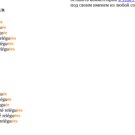
под своим именем из любой со
UR
ée
u
ée
gu
ée
elégu
ées
légu
ées
elégu
ées
gu
ée
légu
ée
égu
ée
été
relégu
ées
té
relégu
ées
relégu
ées