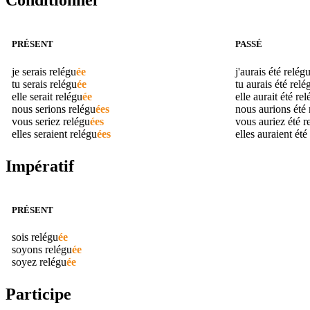
Conditionnel
PRÉSENT
PASSÉ
je serais
relégu
ée
j'aurais été
relég
tu serais
relégu
ée
tu aurais été
relé
elle serait
relégu
ée
elle aurait été
rel
nous serions
relégu
ées
nous aurions été
vous seriez
relégu
ées
vous auriez été
r
elles seraient
relégu
ées
elles auraient été
Impératif
PRÉSENT
sois
relégu
ée
soyons
relégu
ée
soyez
relégu
ée
Participe