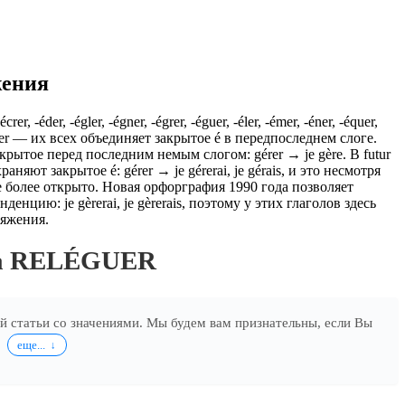
жения
crer, -éder, -égler, -égner, -égrer, -éguer, -éler, -émer, -éner, -équer,
er, -éyer — их всех объединяет закрытое é в передпоследнем слоге.
крытое перед последним немым слогом: gérer → je gère. В futur
раняют закрытое é: gérer → je gérerai, je gérais, и это несмотря
 более открыто. Новая орфорграфия 1990 года позволяет
нденцию: je gèrerai, je gèrerais, поэтому у этих глаголов здесь
ряжения.
ла RELÉGUER
ей статьи со значениями. Мы будем вам признательны, если Вы
.
еще...