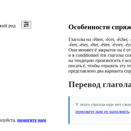
кий род
Особенности спря
Глаголы на -ébrer, -écer, -écher, -é
-érer, -éser, -éter, -étrer, -évr
Они меняют é закрытое на è от
и в conditionnel эти глаголы сох
на тендецию произносить é все
писать è, чтобы отразить эту те
представлено два варианта сп
Перевод глаго
У этого глагола еще нет сво
поможете нам ее наполнить
алуйста,
помогите нам