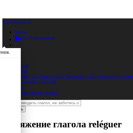
Le-Francais.ru
Войти
Войти
Регистрация
ения.
Форум
Уроки
Уроки 1—5
Уроки 6—59
Уроки 61—312
Отзывы и истори
Спряжение глаголов
FAQ
Французский онлайн
Спряжение глагола
reléguer