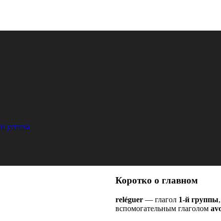
и успеха
Коротко о главном
reléguer
— глагол
1-й группы
вспомогательным глаголом
avo