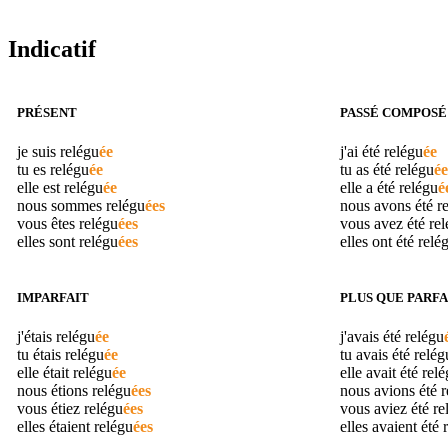
Indicatif
PRÉSENT
PASSÉ COMPOSÉ
je suis
relégu
ée
j'ai été
relégu
ée
tu es
relégu
ée
tu as été
relégu
ée
elle est
relégu
ée
elle a été
relégu
é
nous sommes
relégu
ées
nous avons été
r
vous êtes
relégu
ées
vous avez été
rel
elles sont
relégu
ées
elles ont été
relé
IMPARFAIT
PLUS QUE PARFA
j'étais
relégu
ée
j'avais été
relégu
tu étais
relégu
ée
tu avais été
relég
elle était
relégu
ée
elle avait été
relé
nous étions
relégu
ées
nous avions été
r
vous étiez
relégu
ées
vous aviez été
re
elles étaient
relégu
ées
elles avaient été