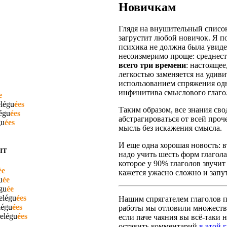
Новичкам
Глядя на внушительный список
загрустит любой новичок. Я п
психика не должна была увидет
несоизмеримо проще: среднест
всего три времени
: настояще
легкостью заменяется на удив
использованием спряжения одн
инфинитива смыслового глаго
e
elégu
ées
Таким образом, все знания сво
égu
ées
абстрагироваться от всей про
gu
ées
мысль без искажения смысла.
И еще одна хорошая новость: вт
IT
надо учить шесть форм глагола
которое у 90% глаголов звучит
ée
кажется ужасно сложно и запут
u
ée
gu
ée
elégu
ées
Нашим спрягателем глаголов по
légu
ées
работы мы отловили множество
relégu
ées
если паче чаяния вы всё-таки н
оставить комментарий
в этой 