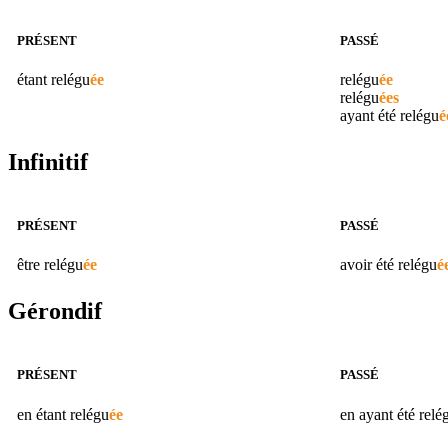
PRÉSENT
PASSÉ
étant
relégu
ée
relégu
ée
relégu
ées
ayant été
relégu
é
Infinitif
PRÉSENT
PASSÉ
être
relégu
ée
avoir été
relégu
é
Gérondif
PRÉSENT
PASSÉ
en étant
relégu
ée
en ayant été
relé