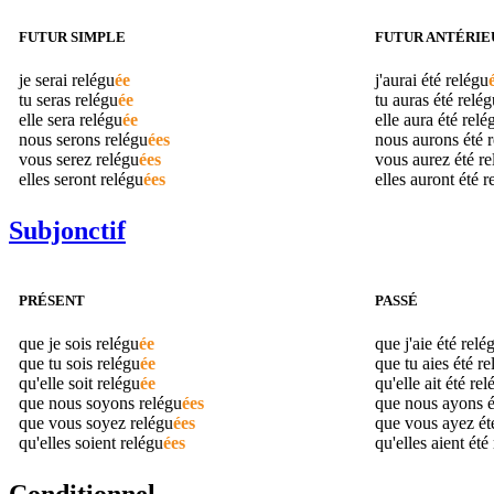
FUTUR SIMPLE
FUTUR ANTÉRIE
je serai
relégu
ée
j'aurai été
relégu
tu seras
relégu
ée
tu auras été
relég
elle sera
relégu
ée
elle aura été
relé
nous serons
relégu
ées
nous aurons été
r
vous serez
relégu
ées
vous aurez été
re
elles seront
relégu
ées
elles auront été
r
Subjonctif
PRÉSENT
PASSÉ
que je sois
relégu
ée
que j'aie été
relé
que tu sois
relégu
ée
que tu aies été
re
qu'elle soit
relégu
ée
qu'elle ait été
rel
que nous soyons
relégu
ées
que nous ayons 
que vous soyez
relégu
ées
que vous ayez é
qu'elles soient
relégu
ées
qu'elles aient été