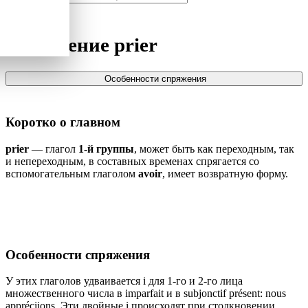
Спряжение
prier
Особенности спряжения
Коротко о главном
prier
— глагол
1-й группы
, может быть как переходным, так
и непереходным, в составных временах спрягается со
вспомогательным глаголом
avoir
, имеет возвратную форму.
Особенности спряжения
У этих глаголов удваивается i для 1-го и 2-го лица
множественного числа в imparfait и в subjonctif présent: nous
appréciions. Эти двойные i происходят при столкновении