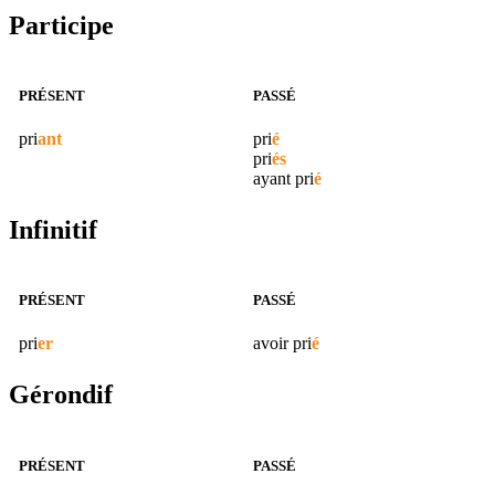
Participe
PRÉSENT
PASSÉ
pri
ant
pri
é
pri
és
ayant
pri
é
Infinitif
PRÉSENT
PASSÉ
pri
er
avoir
pri
é
Gérondif
PRÉSENT
PASSÉ