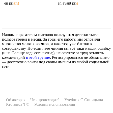
en
pri
ant
en ayant
pri
é
Нашим спрягателем глаголов пользуются десятки тысяч
пользователей в месяц. За годы его работы мы отловили
множество мелких косяков, и кажется, уже близки к
совершенству. Но если паче чаяния вы всё-таки нашли ошибку
(и на Солнце ведь есть пятна;), не сочтите за труд оставить
комментарий
в этой группе
. Регистрироваться не обязательно
— достаточно войти под своим именем из любой социальной
сети.
Об авторах
Что происходит?
Учебник С.Синицына
Кто здесь?! ©
Условия использования
Рекламодателям