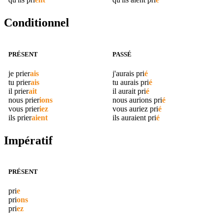
Conditionnel
PRÉSENT
PASSÉ
je
prier
ais
j'aurais
pri
é
tu
prier
ais
tu aurais
pri
é
il
prier
ait
il aurait
pri
é
nous
prier
ions
nous aurions
pri
é
vous
prier
iez
vous auriez
pri
é
ils
prier
aient
ils auraient
pri
é
Impératif
PRÉSENT
pri
e
pri
ons
pri
ez