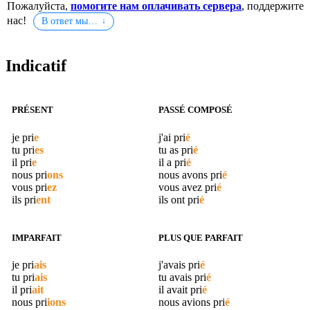
Пожалуйста,
помогите нам оплачивать сервера
, поддержите
нас!
В ответ мы…
Indicatif
PRÉSENT
PASSÉ COMPOSÉ
je
pri
e
j'ai
pri
é
tu
pri
es
tu as
pri
é
il
pri
e
il a
pri
é
nous
pri
ons
nous avons
pri
é
vous
pri
ez
vous avez
pri
é
ils
pri
ent
ils ont
pri
é
IMPARFAIT
PLUS QUE PARFAIT
je
pri
ais
j'avais
pri
é
tu
pri
ais
tu avais
pri
é
il
pri
ait
il avait
pri
é
nous
pri
ions
nous avions
pri
é