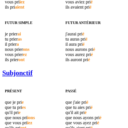
vous
pri
iez
vous aviez
pri
é
ils
pri
aient
ils avaient
pri
é
FUTUR SIMPLE
FUTUR ANTÉRIEUR
je
prier
ai
j'aurai
pri
é
tu
prier
as
tu auras
pri
é
il
prier
a
il aura
pri
é
nous
prier
ons
nous aurons
pri
é
vous
prier
ez
vous aurez
pri
é
ils
prier
ont
ils auront
pri
é
Subjonctif
PRÉSENT
PASSÉ
que je
pri
e
que j'aie
pri
é
que tu
pri
es
que tu aies
pri
é
qu'il
pri
e
qu'il ait
pri
é
que nous
pri
ions
que nous ayons
pri
é
que vous
pri
iez
que vous ayez
pri
é
qu'ils
pri
ent
qu'ils aient
pri
é