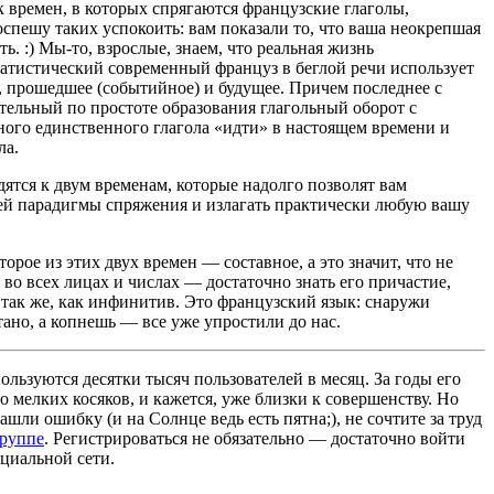
 времен, в которых спрягаются французские глаголы,
оспешу таких успокоить: вам показали то, что ваша неокрепшая
ь. :) Мы-то, взрослые, знаем, что реальная жизнь
атистический современный француз в беглой речи использует
е, прошедшее (событийное) и будущее. Причем последнее с
ительный по простоте образования глагольный оборот с
ого единственного глагола «идти» в настоящем времени и
ла.
дятся к двум временам, которые надолго позволят вам
чей парадигмы спряжения и излагать практически любую вашу
орое из этих двух времен — составное, а это значит, что не
 во всех лицах и числах — достаточно знать его причастие,
 так же, как инфинитив. Это французский язык: снаружи
ано, а копнешь — все уже упростили до нас.
льзуются десятки тысяч пользователей в месяц. За годы его
 мелких косяков, и кажется, уже близки к совершенству. Но
ашли ошибку (и на Солнце ведь есть пятна;), не сочтите за труд
группе
. Регистрироваться не обязательно — достаточно войти
циальной сети.