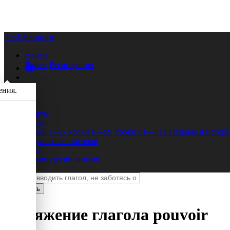
Le-Francais.ru
Войти
Войти
Регистрация
ения.
Форум
Уроки
Уроки 1—5
Уроки 6—59
Уроки 61—312
Отзывы и истори
Спряжение глаголов
FAQ
Французский онлайн
Спряжение глагола
pouvoir