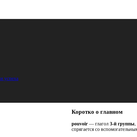
и успеха
Коротко о главном
pouvoir
— глагол
3-й группы
,
спрягается со вспомогательны