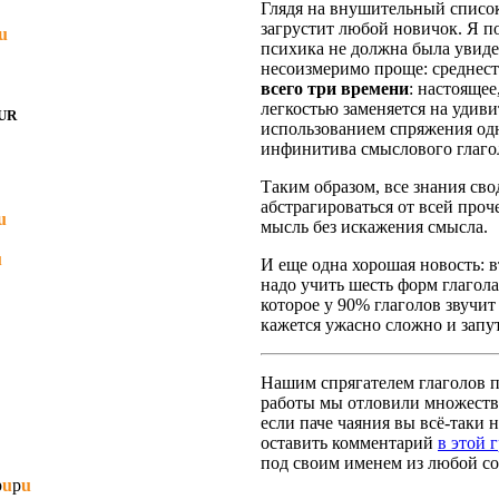
Глядя на внушительный список
загрустит любой новичок. Я п
u
психика не должна была увидет
несоизмеримо проще: среднест
всего три времени
: настояще
легкостью заменяется на удив
UR
использованием спряжения одн
инфинитива смыслового глаго
Таким образом, все знания сво
абстрагироваться от всей про
u
мысль без искажения смысла.
u
И еще одна хорошая новость: вт
надо учить шесть форм глагола
которое у 90% глаголов звучит
кажется ужасно сложно и запут
Нашим спрягателем глаголов по
работы мы отловили множество
если паче чаяния вы всё-таки н
оставить комментарий
в этой 
под своим именем из любой со
p
u
p
u