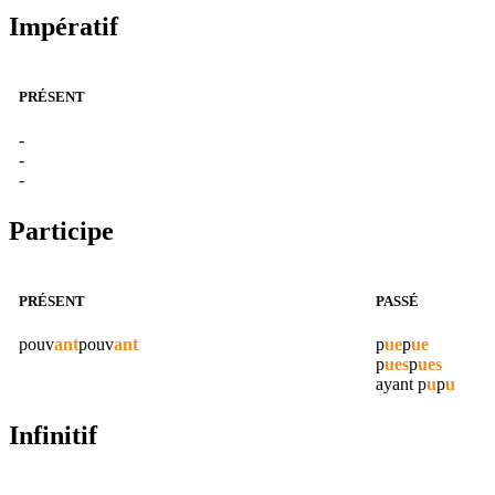
Impératif
PRÉSENT
-
-
-
Participe
PRÉSENT
PASSÉ
pouv
ant
pouv
ant
p
ue
p
ue
p
ues
p
ues
ayant
p
u
p
u
Infinitif