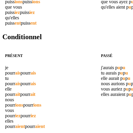
puiss
ions
puiss
ions
que vous ayez
p
que vous
qu'elles aient
p
u
puiss
iez
puiss
iez
qu'elles
puiss
ent
puiss
ent
Conditionnel
PRÉSENT
PASSÉ
je
j'aurais
p
u
p
u
pourr
ais
pourr
ais
tu aurais
p
u
p
u
tu
elle aurait
p
u
p
u
pourr
ais
pourr
ais
nous aurions
p
u
elle
vous auriez
p
u
p
pourr
ait
pourr
ait
elles auraient
p
u
nous
pourr
ions
pourr
ions
vous
pourr
iez
pourr
iez
elles
pourr
aient
pourr
aient