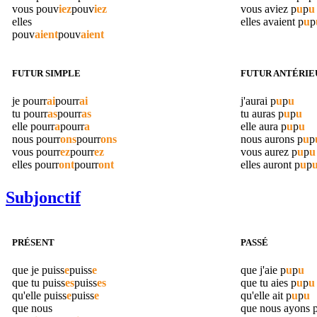
vous
pouv
iez
pouv
iez
vous aviez
p
u
p
u
elles
elles avaient
p
u
p
pouv
aient
pouv
aient
FUTUR SIMPLE
FUTUR ANTÉRIE
je
pourr
ai
pourr
ai
j'aurai
p
u
p
u
tu
pourr
as
pourr
as
tu auras
p
u
p
u
elle
pourr
a
pourr
a
elle aura
p
u
p
u
nous
pourr
ons
pourr
ons
nous aurons
p
u
p
vous
pourr
ez
pourr
ez
vous aurez
p
u
p
u
elles
pourr
ont
pourr
ont
elles auront
p
u
p
Subjonctif
PRÉSENT
PASSÉ
que je
puiss
e
puiss
e
que j'aie
p
u
p
u
que tu
puiss
es
puiss
es
que tu aies
p
u
p
u
qu'elle
puiss
e
puiss
e
qu'elle ait
p
u
p
u
que nous
que nous ayons