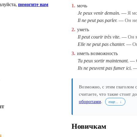
алуйста,
помогите нам
1.
мочь
Je peux venir demain.
Я мо
Il ne peut pas parler.
Он не
2.
уметь
Il peut courir très vite.
Он м
Elle ne peut pas chanter.
Он
3.
иметь возможность
Tu peux sortir maintenant.
Ils ne peuvent pas fumer ici.
u
Возможно, с этим глаголом
считаете, что такие стоит д
оборотами
.
еще...
IT
Новичкам
u