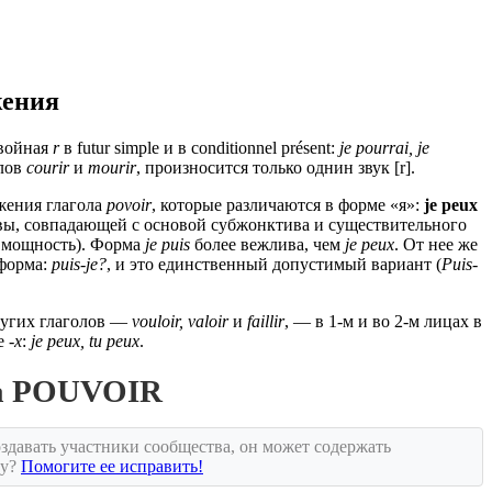
жения
двойная
r
в futur simple и в conditionnel présent:
je pourrai, je
олов
courir
и
mourir
, произносится только однин звук [r].
жения глагола
povoir
, которые различаются в форме «я»:
je peux
овы, совпадающей с основой субжонктива и существительного
 мощность). Форма
je puis
более вежлива, чем
je peux
. От нее же
 форма:
puis-je?
, и это единственный допустимый вариант (
Puis-
других глаголов —
vouloir, valoir
и
faillir
, — в 1-м и во 2-м лицах в
ие
-x
:
je peux, tu peux
.
ла POUVOIR
здавать участники сообщества, он может содержать
ку?
Помогите ее исправить!