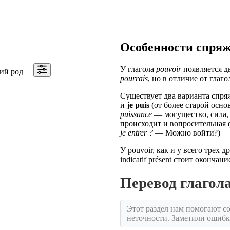
Особенности спря
У глагола
pouvoir
появляется 
ий род
pourrais
, но в отличие от глаг
Существует два варианта спря
и
je puis
(от более старой осн
puissance
— могущество, сила,
происходит и вопросительная
je entrer ?
— Можно войти?)
У pouvoir, как и у всего трех 
indicatif présent стоит окончан
Перевод глаго
Этот раздел нам помогают со
неточности. Заметили ошиб