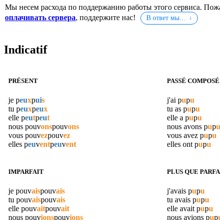
Мы несем расхода по поддержанию работы этого сервиса. Пож
оплачивать сервера
, поддержите нас!
В ответ мы…
Indicatif
PRÉSENT
PASSÉ COMPOSÉ
je
p
eu
x
p
ui
s
j'ai
p
u
p
u
tu
p
eu
x
p
eu
x
tu as
p
u
p
u
elle
p
eu
t
p
eu
t
elle a
p
u
p
u
nous
pouv
ons
pouv
ons
nous avons
p
u
p
vous
pouv
ez
pouv
ez
vous avez
p
u
p
u
elles
p
eu
v
ent
p
eu
v
ent
elles ont
p
u
p
u
IMPARFAIT
PLUS QUE PARFA
je
pouv
ais
pouv
ais
j'avais
p
u
p
u
tu
pouv
ais
pouv
ais
tu avais
p
u
p
u
elle
pouv
ait
pouv
ait
elle avait
p
u
p
u
nous
pouv
ions
pouv
ions
nous avions
p
u
p