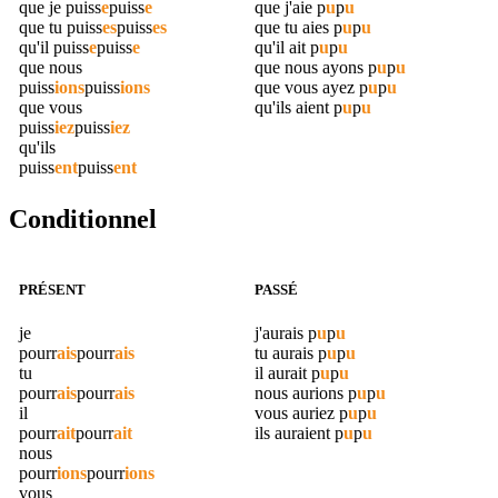
que je
puiss
e
puiss
e
que j'aie
p
u
p
u
que tu
puiss
es
puiss
es
que tu aies
p
u
p
u
qu'il
puiss
e
puiss
e
qu'il ait
p
u
p
u
que nous
que nous ayons
p
u
p
u
puiss
ions
puiss
ions
que vous ayez
p
u
p
u
que vous
qu'ils aient
p
u
p
u
puiss
iez
puiss
iez
qu'ils
puiss
ent
puiss
ent
Conditionnel
PRÉSENT
PASSÉ
je
j'aurais
p
u
p
u
pourr
ais
pourr
ais
tu aurais
p
u
p
u
tu
il aurait
p
u
p
u
pourr
ais
pourr
ais
nous aurions
p
u
p
u
il
vous auriez
p
u
p
u
pourr
ait
pourr
ait
ils auraient
p
u
p
u
nous
pourr
ions
pourr
ions
vous