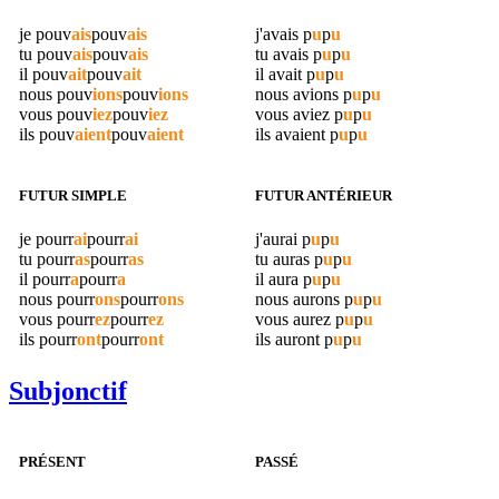
je
pouv
ais
pouv
ais
j'avais
p
u
p
u
tu
pouv
ais
pouv
ais
tu avais
p
u
p
u
il
pouv
ait
pouv
ait
il avait
p
u
p
u
nous
pouv
ions
pouv
ions
nous avions
p
u
p
u
vous
pouv
iez
pouv
iez
vous aviez
p
u
p
u
ils
pouv
aient
pouv
aient
ils avaient
p
u
p
u
FUTUR SIMPLE
FUTUR ANTÉRIEUR
je
pourr
ai
pourr
ai
j'aurai
p
u
p
u
tu
pourr
as
pourr
as
tu auras
p
u
p
u
il
pourr
a
pourr
a
il aura
p
u
p
u
nous
pourr
ons
pourr
ons
nous aurons
p
u
p
u
vous
pourr
ez
pourr
ez
vous aurez
p
u
p
u
ils
pourr
ont
pourr
ont
ils auront
p
u
p
u
Subjonctif
PRÉSENT
PASSÉ