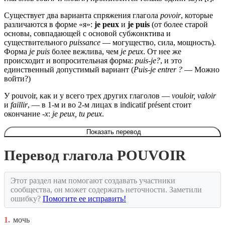
Существует два варианта спряжения глагола
povoir
, которые
различаются в форме «я»:
je peux
и
je puis
(от более старой
основы, совпадающей с основой субжонктива и
существительного
puissance
— могущество, сила, мощность).
Форма
je puis
более вежлива, чем
je peux
. От нее же
происходит и вопросительная форма:
puis-je?
, и это
единственный допустимый вариант (
Puis-je entrer ?
— Можно
войти?)
У pouvoir, как и у всего трех других глаголов —
vouloir, valoir
и
faillir
, — в 1-м и во 2-м лицах в indicatif présent стоит
окончание
-x
:
je peux, tu peux
.
Показать перевод
Перевод глагола POUVOIR
Этот раздел нам помогают создавать участники
сообщества, он может содержать неточности. Заметили
ошибку?
Помогите ее исправить!
1.
мочь