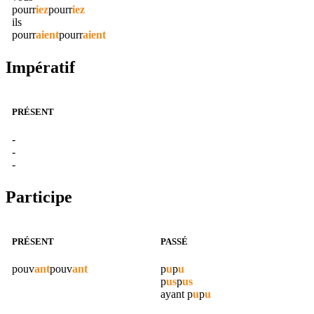
pourr
iez
pourr
iez
ils
pourr
aient
pourr
aient
Impératif
PRÉSENT
-
-
-
Participe
PRÉSENT
PASSÉ
pouv
ant
pouv
ant
p
u
p
u
p
us
p
us
ayant
p
u
p
u