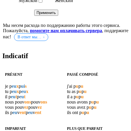
Мужской
Женский
Мы несем расхода по поддержанию работы этого сервиса.
Пожалуйста,
помогите нам оплачивать сервера
, поддержите
нас!
В ответ мы…
Indicatif
PRÉSENT
PASSÉ COMPOSÉ
je
p
eu
x
p
ui
s
j'ai
p
u
p
u
tu
p
eu
x
p
eu
x
tu as
p
u
p
u
il
p
eu
t
p
eu
t
il a
p
u
p
u
nous
pouv
ons
pouv
ons
nous avons
p
u
p
u
vous
pouv
ez
pouv
ez
vous avez
p
u
p
u
ils
p
eu
v
ent
p
eu
v
ent
ils ont
p
u
p
u
IMPARFAIT
PLUS QUE PARFAIT