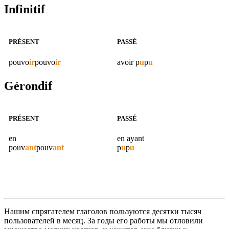
Infinitif
PRÉSENT
PASSÉ
pouvo
ir
pouvo
ir
avoir
p
u
p
u
Gérondif
PRÉSENT
PASSÉ
en
en ayant
pouv
ant
pouv
ant
p
u
p
u
Нашим спрягателем глаголов пользуются десятки тысяч
пользователей в месяц. За годы его работы мы отловили