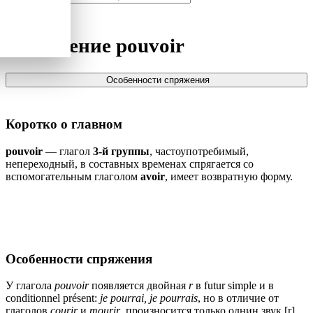
Спряжение
pouvoir
Особенности спряжения
Коротко о главном
pouvoir
— глагол
3-й группы
, частоупотребимый,
непереходный, в составных временах спрягается со
вспомогательным глаголом
avoir
, имеет возвратную форму.
Особенности спряжения
У глагола
pouvoir
появляется двойная
r
в futur simple и в
conditionnel présent:
je pourrai, je pourrais
, но в отличие от
глаголов
courir
и
mourir
, произносится только однин звук [r].