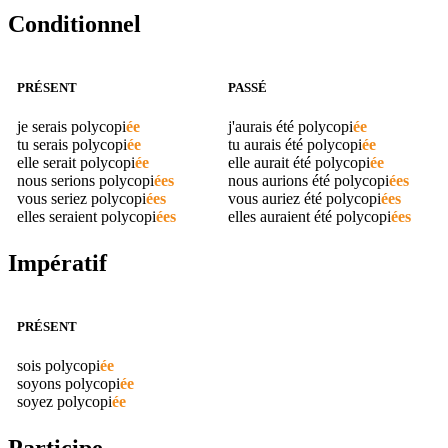
Conditionnel
PRÉSENT
PASSÉ
je serais
polycopi
ée
j'aurais été
polycopi
ée
tu serais
polycopi
ée
tu aurais été
polycopi
ée
elle serait
polycopi
ée
elle aurait été
polycopi
ée
nous serions
polycopi
ées
nous aurions été
polycopi
ées
vous seriez
polycopi
ées
vous auriez été
polycopi
ées
elles seraient
polycopi
ées
elles auraient été
polycopi
ées
Impératif
PRÉSENT
sois
polycopi
ée
soyons
polycopi
ée
soyez
polycopi
ée