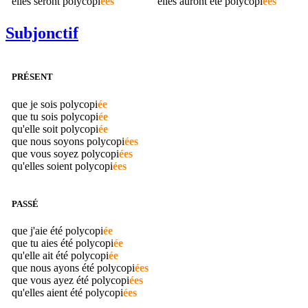
elles seront
polycopi
ées
elles auront été
polycopi
ées
Subjonctif
PRÉSENT
que je sois
polycopi
ée
que tu sois
polycopi
ée
qu'elle soit
polycopi
ée
que nous soyons
polycopi
ées
que vous soyez
polycopi
ées
qu'elles soient
polycopi
ées
PASSÉ
que j'aie été
polycopi
ée
que tu aies été
polycopi
ée
qu'elle ait été
polycopi
ée
que nous ayons été
polycopi
ées
que vous ayez été
polycopi
ées
qu'elles aient été
polycopi
ées