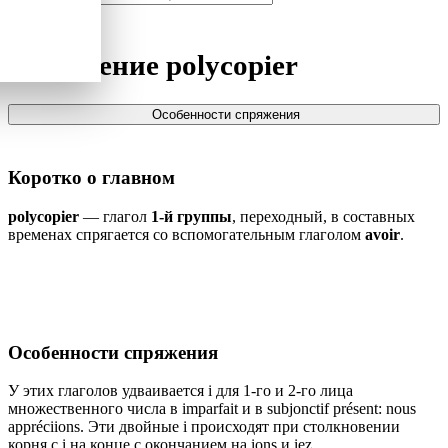
Спряжение
polycopier
Особенности спряжения
Коротко о главном
polycopier
— глагол
1-й группы
, переходный, в составных
временах спрягается со вспомогательным глаголом
avoir
.
Особенности спряжения
У этих глаголов удваивается i для 1-го и 2-го лица
множественного числа в imparfait и в subjonctif présent: nous
appréciions. Эти двойные i происходят при столкновении
корня с i на конце с окончанием на ions и iez.