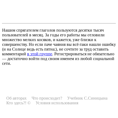
Нашим спрягателем глаголов пользуются десятки тысяч
пользователей в месяц. За годы его работы мы отловили
множество мелких косяков, и кажется, уже близки к
совершенству. Но если паче чаяния вы всё-таки нашли ошибку
(и на Солнце ведь есть пятна;), не сочтите за труд оставить
комментарий
в этой группе
. Регистрироваться не обязательно
— достаточно войти под своим именем из любой социальной
сети.
Об авторах
Что происходит?
Учебник С.Синицына
Кто здесь?! ©
Условия использования
Рекламодателям