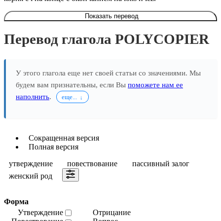
Показать перевод
Перевод глагола POLYCOPIER
У этого глагола еще нет своей статьи со значениями. Мы
будем вам признательны, если Вы
поможете нам ее
наполнить
.
еще...
Сокращенная версия
Полная версия
утверждение
повествование
пассивный залог
женский род
Форма
Утверждение
Отрицание