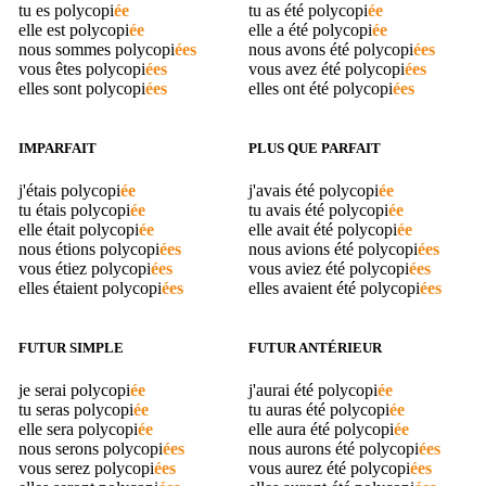
tu es
polycopi
ée
tu as été
polycopi
ée
elle est
polycopi
ée
elle a été
polycopi
ée
nous sommes
polycopi
ées
nous avons été
polycopi
ées
vous êtes
polycopi
ées
vous avez été
polycopi
ées
elles sont
polycopi
ées
elles ont été
polycopi
ées
IMPARFAIT
PLUS QUE PARFAIT
j'étais
polycopi
ée
j'avais été
polycopi
ée
tu étais
polycopi
ée
tu avais été
polycopi
ée
elle était
polycopi
ée
elle avait été
polycopi
ée
nous étions
polycopi
ées
nous avions été
polycopi
ées
vous étiez
polycopi
ées
vous aviez été
polycopi
ées
elles étaient
polycopi
ées
elles avaient été
polycopi
ées
FUTUR SIMPLE
FUTUR ANTÉRIEUR
je serai
polycopi
ée
j'aurai été
polycopi
ée
tu seras
polycopi
ée
tu auras été
polycopi
ée
elle sera
polycopi
ée
elle aura été
polycopi
ée
nous serons
polycopi
ées
nous aurons été
polycopi
ées
vous serez
polycopi
ées
vous aurez été
polycopi
ées