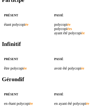
Participe
PRÉSENT
PASSÉ
étant
polycopi
ée
polycopi
ée
polycopi
ées
ayant été
polycopi
ée
Infinitif
PRÉSENT
PASSÉ
être
polycopi
ée
avoir été
polycopi
ée
Gérondif
PRÉSENT
PASSÉ
en étant
polycopi
ée
en ayant été
polycopi
ée