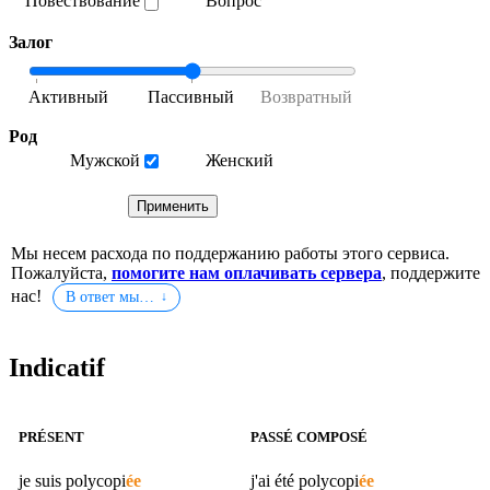
Повествование
Вопрос
Залог
Род
Мужской
Женский
Мы несем расхода по поддержанию работы этого сервиса.
Пожалуйста,
помогите нам оплачивать сервера
, поддержите
нас!
В ответ мы…
Indicatif
PRÉSENT
PASSÉ COMPOSÉ
je suis
polycopi
ée
j'ai été
polycopi
ée