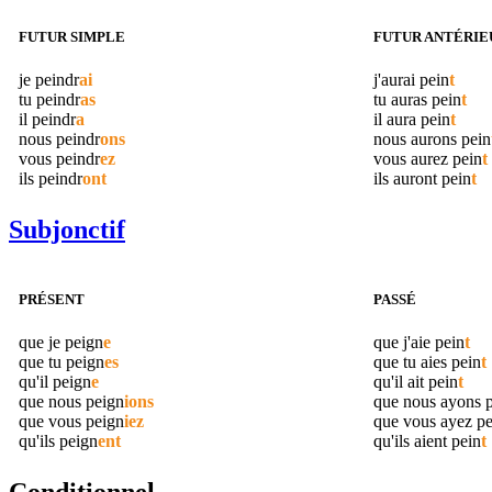
FUTUR SIMPLE
FUTUR ANTÉRIE
je
peindr
ai
j'aurai
pein
t
tu
peindr
as
tu auras
pein
t
il
peindr
a
il aura
pein
t
nous
peindr
ons
nous aurons
pein
vous
peindr
ez
vous aurez
pein
t
ils
peindr
ont
ils auront
pein
t
Subjonctif
PRÉSENT
PASSÉ
que je
peign
e
que j'aie
pein
t
que tu
peign
es
que tu aies
pein
t
qu'il
peign
e
qu'il ait
pein
t
que nous
peign
ions
que nous ayons
que vous
peign
iez
que vous ayez
pe
qu'ils
peign
ent
qu'ils aient
pein
t