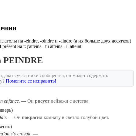
жения
аголы на -eindre, -oindre и -aindre (а их больше двух десятков)
sent на t: j'atteins - tu atteins - il atteint.
ла PEINDRE
здавать участники сообщества, он может содержать
ку?
Помогите ее исправить!
n enfance.
Он
рисует
пейзажи с детства.
дверь)
air.
Он
покрасил
комнату в светло-голубой цвет.
весно)
u’on s’y croyait.