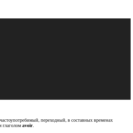
 частоупотребимый, переходный, в составных временах
м глаголом
avoir
.