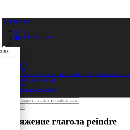
Le-Francais.ru
Войти
Войти
Регистрация
ения.
Форум
Уроки
Уроки 1—5
Уроки 6—59
Уроки 61—312
Отзывы и истори
Спряжение глаголов
FAQ
Французский онлайн
Спряжение глагола
peindre