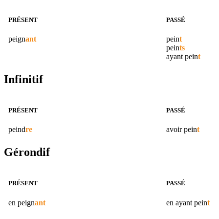
PRÉSENT
PASSÉ
peign
ant
pein
t
pein
ts
ayant
pein
t
Infinitif
PRÉSENT
PASSÉ
peind
re
avoir
pein
t
Gérondif
PRÉSENT
PASSÉ
en
peign
ant
en ayant
pein
t