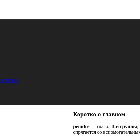
и успеха
Коротко о главном
peindre
— глагол
3-й группы
,
спрягается со вспомогательны