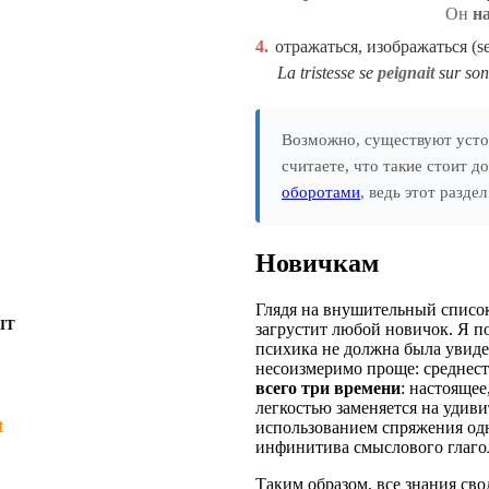
Он
н
4.
отражаться, изображаться (se
La tristesse se
peignait
sur son
Возможно, существуют усто
считаете, что такие стоит д
оборотами
, ведь этот разд
Новичкам
Глядя на внушительный список
IT
загрустит любой новичок. Я п
психика не должна была увидет
несоизмеримо проще: среднест
всего три времени
: настояще
легкостью заменяется на удив
t
использованием спряжения одн
инфинитива смыслового глаго
Таким образом, все знания сво