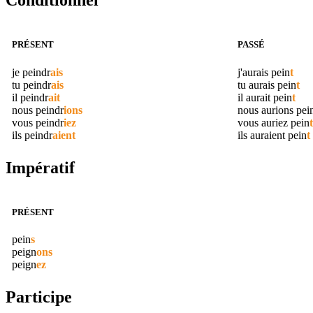
Conditionnel
PRÉSENT
PASSÉ
je
peindr
ais
j'aurais
pein
t
tu
peindr
ais
tu aurais
pein
t
il
peindr
ait
il aurait
pein
t
nous
peindr
ions
nous aurions
pei
vous
peindr
iez
vous auriez
pein
t
ils
peindr
aient
ils auraient
pein
t
Impératif
PRÉSENT
pein
s
peign
ons
peign
ez
Participe