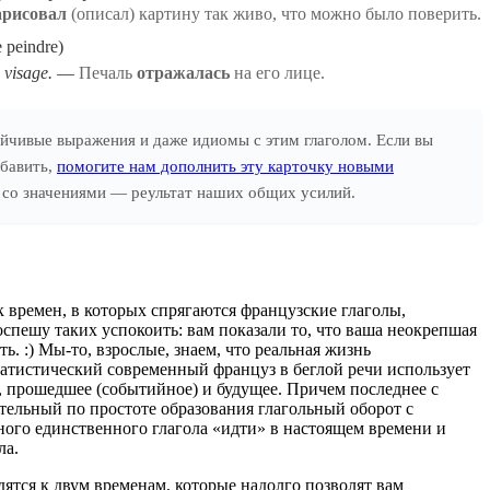
арисовал
(описал) картину так живо, что можно было поверить.
 peindre)
 visage.
Печаль
отражалась
на его лице.
йчивые выражения и даже идиомы с этим глаголом. Если вы
обавить,
помогите нам дополнить эту карточку новыми
ел со значениями — реультат наших общих усилий.
 времен, в которых спрягаются французские глаголы,
оспешу таких успокоить: вам показали то, что ваша неокрепшая
ь. :) Мы-то, взрослые, знаем, что реальная жизнь
атистический современный француз в беглой речи использует
е, прошедшее (событийное) и будущее. Причем последнее с
ительный по простоте образования глагольный оборот с
ого единственного глагола «идти» в настоящем времени и
ла.
дятся к двум временам, которые надолго позволят вам