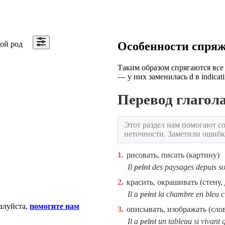
ой род
Особенности спря
Таким образом спрягаются все гл
— у них заменилась d в indicatif pré
Перевод глаго
Этот раздел нам помогают со
неточности. Заметили ошиб
1.
рисовать, писать (картину)
Il
peint
des paysages depuis so
2.
красить, окрашивать (стену, 
Il a
peint
la chambre en bleu cl
алуйста,
помогите нам
3.
описывать, изображать (сло
Il a
peint
un tableau si vivant q