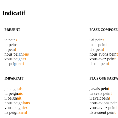
Indicatif
PRÉSENT
PASSÉ COMPOSÉ
je
pein
s
j'ai
pein
t
tu
pein
s
tu as
pein
t
il
pein
t
il a
pein
t
nous
pei
g
n
ons
nous avons
pein
t
vous
pei
g
n
ez
vous avez
pein
t
ils
pei
g
n
ent
ils ont
pein
t
IMPARFAIT
PLUS QUE PARFA
je
peign
ais
j'avais
pein
t
tu
peign
ais
tu avais
pein
t
il
peign
ait
il avait
pein
t
nous
peign
ions
nous avions
pein
vous
peign
iez
vous aviez
pein
t
ils
peign
aient
ils avaient
pein
t