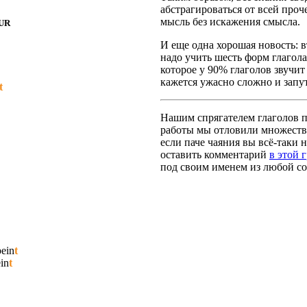
абстрагироваться от всей про
мысль без искажения смысла.
UR
И еще одна хорошая новость: вт
надо учить шесть форм глагола
которое у 90% глаголов звучит
кажется ужасно сложно и запут
t
Нашим спрягателем глаголов по
работы мы отловили множество
если паче чаяния вы всё-таки н
оставить комментарий
в этой 
под своим именем из любой со
pein
t
in
t