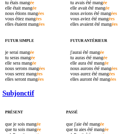
tu étais
mang
ée
tu avais été
mang
ée
elle était
mang
ée
elle avait été
mang
ée
nous étions
mang
ées
nous avions été
mang
ées
vous étiez
mang
ées
vous aviez été
mang
ées
elles étaient
mang
ées
elles avaient été
mang
ées
FUTUR SIMPLE
FUTUR ANTÉRIEUR
je serai
mang
ée
j'aurai été
mang
ée
tu seras
mang
ée
tu auras été
mang
ée
elle sera
mang
ée
elle aura été
mang
ée
nous serons
mang
ées
nous aurons été
mang
ées
vous serez
mang
ées
vous aurez été
mang
ées
elles seront
mang
ées
elles auront été
mang
ées
Subjonctif
PRÉSENT
PASSÉ
que je sois
mang
ée
que j'aie été
mang
ée
que tu sois
mang
ée
que tu aies été
mang
ée