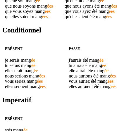
qu'elle soit
mang
ée
qu'elle ait été
mang
ée
que nous soyons
mang
ées
que nous ayons été
mang
ées
que vous soyez
mang
ées
que vous ayez été
mang
ées
qu'elles soient
mang
ées
qu'elles aient été
mang
ées
Conditionnel
PRÉSENT
PASSÉ
je serais
mang
ée
j'aurais été
mang
ée
tu serais
mang
ée
tu aurais été
mang
ée
elle serait
mang
ée
elle aurait été
mang
ée
nous serions
mang
ées
nous aurions été
mang
ées
vous seriez
mang
ées
vous auriez été
mang
ées
elles seraient
mang
ées
elles auraient été
mang
ées
Impératif
PRÉSENT
sois
mang
ée