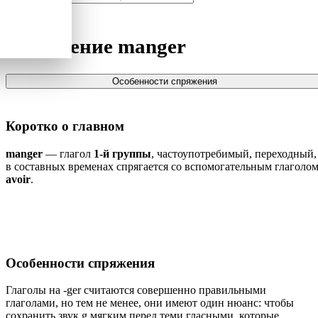
Спряжение
manger
Особенности спряжения
Коротко о главном
manger
— глагол
1-й группы
, частоупотребимый, переходный,
в составных временах спрягается со вспомогательным глаголо
avoir
.
Особенности спряжения
Глаголы на -ger считаются совершенно правильными
глаголами, но тем не менее, они имеют один нюанс: чтобы
сохранить звук g мягким перед теми гласными, которые