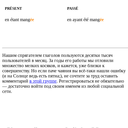
PRÉSENT
PASSÉ
en étant
mang
ée
en ayant été
mang
ée
Нашим спрягателем глаголов пользуются десятки тысяч
пользователей в месяц. За годы его работы мы отловили
множество мелких косяков, и кажется, уже близки к
совершенству. Но если паче чаяния вы всё-таки нашли ошибку
(и на Солнце ведь есть пятна;), не сочтите за труд оставить
комментарий
в этой группе
. Регистрироваться не обязательно
— достаточно войти под своим именем из любой социальной
сети.