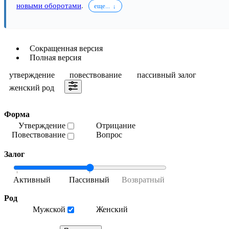
новыми оборотами
.
еще...
Сокращенная версия
Полная версия
утверждение
повествование
пассивный залог
женский род
Форма
Утверждение
Отрицание
Повествование
Вопрос
Залог
Род
Мужской
Женский