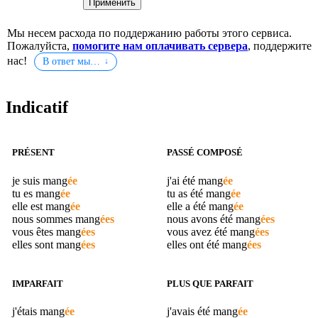
Мы несем расхода по поддержанию работы этого сервиса.
Пожалуйста,
помогите нам оплачивать сервера
, поддержите
нас!
В ответ мы…
Indicatif
PRÉSENT
PASSÉ COMPOSÉ
je suis
mang
ée
j'ai été
mang
ée
tu es
mang
ée
tu as été
mang
ée
elle est
mang
ée
elle a été
mang
ée
nous sommes
mang
ées
nous avons été
mang
ées
vous êtes
mang
ées
vous avez été
mang
ées
elles sont
mang
ées
elles ont été
mang
ées
IMPARFAIT
PLUS QUE PARFAIT
j'étais
mang
ée
j'avais été
mang
ée