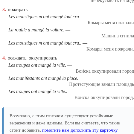
перекусывать на ход
3.
пожирать
Les moustiques m'ont mangé tout cru.
Комары меня пожрали
La rouille a mangé la voiture.
Машина сгнила
Les moustiques m'ont mangé tout cru..
Комары меня пожрали.
4.
осаждать, оккупировать
Les troupes ont mangé la ville.
Войска оккупировали город
Les manifestants ont mangé la place.
Протестующие заняли площадь
Les troupes ont mangé la ville..
Войска оккупировали город.
Возможно, с этим глаголом существуют устойчивые
выражения и даже идиомы. Если вы считаете, что такие
стоит добавить,
помогите нам дополнить эту карточку