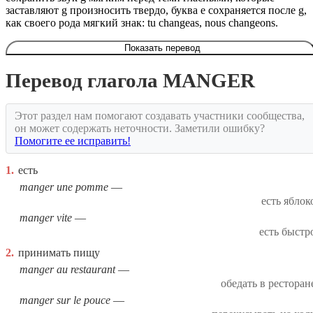
заставляют g произносить твердо, буква e сохраняется после g,
как своего рода мягкий знак: tu changeas, nous changeons.
Показать перевод
Перевод глагола MANGER
Этот раздел нам помогают создавать участники сообщества,
он может содержать неточности. Заметили ошибку?
Помогите ее исправить!
1.
есть
manger une pomme
есть яблок
manger vite
есть быстр
2.
принимать пищу
manger au restaurant
обедать в ресторан
manger sur le pouce