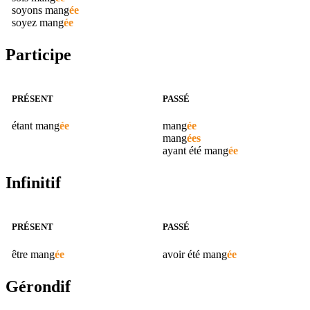
soyons
mang
ée
soyez
mang
ée
Participe
PRÉSENT
PASSÉ
étant
mang
ée
mang
ée
mang
ées
ayant été
mang
ée
Infinitif
PRÉSENT
PASSÉ
être
mang
ée
avoir été
mang
ée
Gérondif