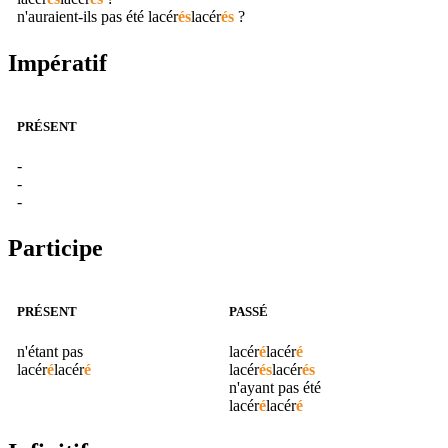
n'auraient-ils pas été
lacér
és
lacér
és
?
Impératif
PRÉSENT
-
-
-
Participe
PRÉSENT
PASSÉ
n'étant pas
lacér
é
lacér
é
lacér
é
lacér
é
lacér
és
lacér
és
n'ayant pas été
lacér
é
lacér
é