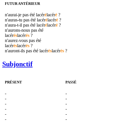
FUTUR ANTÉRIEUR
n'aurai-je pas été
lacér
é
lacér
é
?
n'auras-tu pas été
lacér
é
lacér
é
?
n'aura-t-il pas été
lacér
é
lacér
é
?
n'aurons-nous pas été
lacér
és
lacér
és
?
n'aurez-vous pas été
lacér
és
lacér
és
?
n'auront-ils pas été
lacér
és
lacér
és
?
Subjonctif
PRÉSENT
PASSÉ
-
-
-
-
-
-
-
-
-
-
-
-