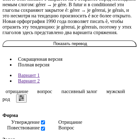
немым слогом: gérer → je gère. В futur и в conditionnel эти
глаголы сохраняют закрытое é: gérer → je gérerai, je gérais, и
это несмотря на тендецию произносить é все более открыто.
Новая орфорграфия 1990 года позволяет писать è, чтобы
отразить эту тенденцию: je gèrerai, je gèrerais, поэтому у этих
глаголов здесь представлено два варианта спряжения.
Показать перевод
Сокращенная версия
Полная версия
Вариант 1
Вариант 2
отрицание
вопрос
пассивный залог
мужской
род
Форма
Утверждение
Отрицание
Повествование
Вопрос