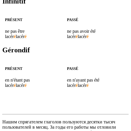
Infinitif
PRÉSENT
PASSÉ
ne pas être
ne pas avoir été
lacér
é
lacér
é
lacér
é
lacér
é
Gérondif
PRÉSENT
PASSÉ
en n'étant pas
en n'ayant pas été
lacér
é
lacér
é
lacér
é
lacér
é
Нашим спрягателем глаголов пользуются десятки тысяч
пользователей в месяц. За годы его работы мы отловили