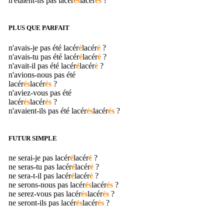
n'étaient-ils pas
lacér
és
lacér
és
?
PLUS QUE PARFAIT
n'avais-je pas été
lacér
é
lacér
é
?
n'avais-tu pas été
lacér
é
lacér
é
?
n'avait-il pas été
lacér
é
lacér
é
?
n'avions-nous pas été
lacér
és
lacér
és
?
n'aviez-vous pas été
lacér
és
lacér
és
?
n'avaient-ils pas été
lacér
és
lacér
és
?
FUTUR SIMPLE
ne serai-je pas
lacér
é
lacér
é
?
ne seras-tu pas
lacér
é
lacér
é
?
ne sera-t-il pas
lacér
é
lacér
é
?
ne serons-nous pas
lacér
és
lacér
és
?
ne serez-vous pas
lacér
és
lacér
és
?
ne seront-ils pas
lacér
és
lacér
és
?