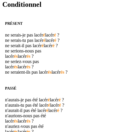
Conditionnel
PRÉSENT
ne serais-je pas
lacér
é
lacér
é
?
ne serais-tu pas
lacér
é
lacér
é
?
ne serait-il pas
lacér
é
lacér
é
?
ne serions-nous pas
lacér
és
lacér
és
?
ne seriez-vous pas
lacér
és
lacér
és
?
ne seraient-ils pas
lacér
és
lacér
és
?
PASSÉ
n'aurais-je pas été
lacér
é
lacér
é
?
n'aurais-tu pas été
lacér
é
lacér
é
?
n'aurait-il pas été
lacér
é
lacér
é
?
n'aurions-nous pas été
lacér
és
lacér
és
?
n'auriez-vous pas été
lacér
és
lacér
és
?