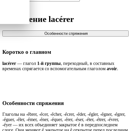
Спряжение
lacérer
Особенности спряжения
Коротко о главном
lacérer
— глагол
1-й группы
, переходный, в составных
временах спрягается со вспомогательным глаголом
avoir
.
Особенности спряжения
Глаголы на -ébrer, -écer, -écher, -écrer, -éder, -égler, -égner, -égrer,
-éguer, -éler, -émer, -éner, -équer, -érer, -éser, -éter, -étrer, -évrer,
-éyer — их всех объединяет закрытое é в передпоследнем
слоге. Они меняют é закрытое на è открытое перед последним