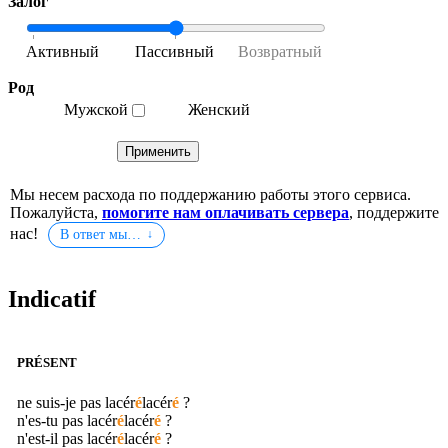
Залог
Род
Мужской
Женский
Мы несем расхода по поддержанию работы этого сервиса.
Пожалуйста,
помогите нам оплачивать сервера
, поддержите
нас!
В ответ мы…
Indicatif
PRÉSENT
ne suis-je pas
lacér
é
lacér
é
?
n'es-tu pas
lacér
é
lacér
é
?
n'est-il pas
lacér
é
lacér
é
?