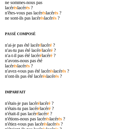
ne sommes-nous pas
lacér
és
lacér
és
?
n'êtes-vous pas
lacér
és
lacér
és
?
ne sont-ils pas
lacér
és
lacér
és
?
PASSÉ COMPOSÉ
n'ai-je pas été
lacér
é
lacér
é
?
n'as-tu pas été
lacér
é
lacér
é
?
n'a-t-il pas été
lacér
é
lacér
é
?
n'avons-nous pas été
lacér
és
lacér
és
?
n'avez-vous pas été
lacér
és
lacér
és
?
n'ont-ils pas été
lacér
és
lacér
és
?
IMPARFAIT
n'étais-je pas
lacér
é
lacér
é
?
n'étais-tu pas
lacér
é
lacér
é
?
n'était-il pas
lacér
é
lacér
é
?
n'étions-nous pas
lacér
és
lacér
és
?
n'étiez-vous pas
lacér
és
lacér
és
?