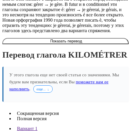
немым слогом: gérer → je gère. В futur и в conditionnel эти
глаголы сохраняют закрытое é: gérer → je gérerai, je gérais, и
это несмотря на тендецию произносить é все более открыто.
Новая орфорграфия 1990 года позволяет писать è, чтобы
отразить эту тенденцию: je gèrerai, je gèrerais, поэтому у этих
глаголов здесь представлено два варианта спряжения.
Показать перевод
Перевод глагола KILOMÉTRER
У этого глагола еще нет своей статьи со значениями. Мы
будем вам признательны, если Вы
поможете нам ее
наполнить
.
еще...
Сокращенная версия
Полная версия
Вариант 1