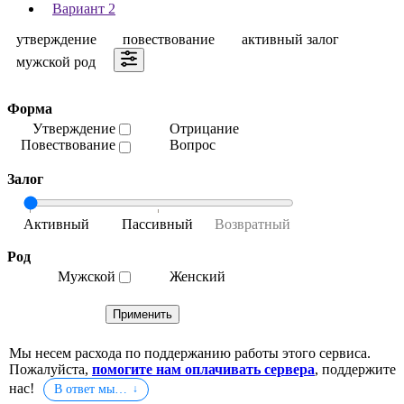
Вариант 2
утверждение
повествование
активный залог
мужской род
Форма
Утверждение
Отрицание
Повествование
Вопрос
Залог
Род
Мужской
Женский
Мы несем расхода по поддержанию работы этого сервиса.
Пожалуйста,
помогите нам оплачивать сервера
, поддержите
нас!
В ответ мы…