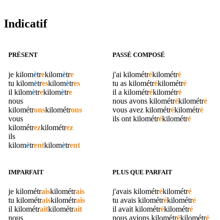
Indicatif
PRÉSENT
PASSÉ COMPOSÉ
je
kilom
è
tr
e
kilom
è
tr
e
j'ai
kilométr
é
kilométr
é
tu
kilom
è
tr
es
kilom
è
tr
es
tu as
kilométr
é
kilométr
é
il
kilom
è
tr
e
kilom
è
tr
e
il a
kilométr
é
kilométr
é
nous
nous avons
kilométr
é
kilométr
é
kilométr
ons
kilométr
ons
vous avez
kilométr
é
kilométr
é
vous
ils ont
kilométr
é
kilométr
é
kilométr
ez
kilométr
ez
ils
kilom
è
tr
ent
kilom
è
tr
ent
IMPARFAIT
PLUS QUE PARFAIT
je
kilométr
ais
kilométr
ais
j'avais
kilométr
é
kilométr
é
tu
kilométr
ais
kilométr
ais
tu avais
kilométr
é
kilométr
é
il
kilométr
ait
kilométr
ait
il avait
kilométr
é
kilométr
é
nous
nous avions
kilométr
é
kilométr
é