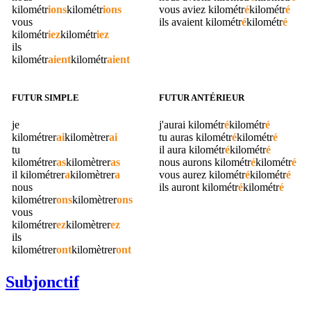
kilométr
ions
kilométr
ions
vous aviez
kilométr
é
kilométr
é
vous
ils avaient
kilométr
é
kilométr
é
kilométr
iez
kilométr
iez
ils
kilométr
aient
kilométr
aient
FUTUR SIMPLE
FUTUR ANTÉRIEUR
je
j'aurai
kilométr
é
kilométr
é
kilométrer
ai
kilomètrer
ai
tu auras
kilométr
é
kilométr
é
tu
il aura
kilométr
é
kilométr
é
kilométrer
as
kilomètrer
as
nous aurons
kilométr
é
kilométr
é
il
kilométrer
a
kilomètrer
a
vous aurez
kilométr
é
kilométr
é
nous
ils auront
kilométr
é
kilométr
é
kilométrer
ons
kilomètrer
ons
vous
kilométrer
ez
kilomètrer
ez
ils
kilométrer
ont
kilomètrer
ont
Subjonctif