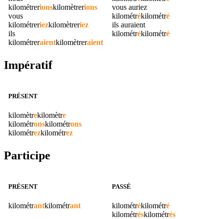
kilométrer
ions
kilomètrer
ions
vous auriez
vous
kilométr
é
kilométr
é
kilométrer
iez
kilomètrer
iez
ils auraient
ils
kilométr
é
kilométr
é
kilométrer
aient
kilomètrer
aient
Impératif
PRÉSENT
kilomètr
e
kilomètr
e
kilométr
ons
kilométr
ons
kilométr
ez
kilométr
ez
Participe
PRÉSENT
PASSÉ
kilométr
ant
kilométr
ant
kilométr
é
kilométr
é
kilométr
és
kilométr
és