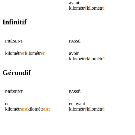
ayant
kilométr
é
kilométr
é
Infinitif
PRÉSENT
PASSÉ
kilométr
er
kilométr
er
avoir
kilométr
é
kilométr
é
Gérondif
PRÉSENT
PASSÉ
en
en ayant
kilométr
ant
kilométr
ant
kilométr
é
kilométr
é