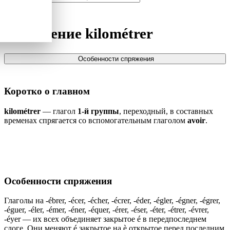
Спряжение
kilométrer
Особенности спряжения
Коротко о главном
kilométrer
— глагол
1-й группы
, переходный, в составных
временах спрягается со вспомогательным глаголом
avoir
.
Особенности спряжения
Глаголы на -ébrer, -écer, -écher, -écrer, -éder, -égler, -égner, -égrer,
-éguer, -éler, -émer, -éner, -équer, -érer, -éser, -éter, -étrer, -évrer,
-éyer — их всех объединяет закрытое é в передпоследнем
слоге. Они меняют é закрытое на è открытое перед последним