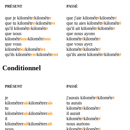
PRÉSENT
PASSÉ
que je
kilomètr
e
kilomètr
e
que j'aie
kilométr
é
kilométr
é
que tu
kilomètr
es
kilomètr
es
que tu aies
kilométr
é
kilométr
é
qu'il
kilomètr
e
kilomètr
e
qu'il ait
kilométr
é
kilométr
é
que nous
que nous ayons
kilométr
ions
kilométr
ions
kilométr
é
kilométr
é
que vous
que vous ayez
kilométr
iez
kilométr
iez
kilométr
é
kilométr
é
qu'ils
kilomètr
ent
kilomètr
ent
qu'ils aient
kilométr
é
kilométr
é
Conditionnel
PRÉSENT
PASSÉ
je
j'aurais
kilométr
é
kilométr
é
kilométrer
ais
kilomètrer
ais
tu aurais
tu
kilométr
é
kilométr
é
kilométrer
ais
kilomètrer
ais
il aurait
il
kilométr
é
kilométr
é
kilométrer
ait
kilomètrer
ait
nous aurions
nous
kilométr
é
kilométr
é