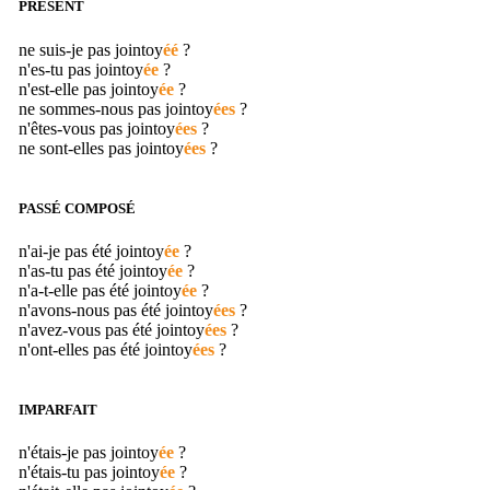
PRÉSENT
ne suis-je pas
jointoy
éé
?
n'es-tu pas
jointoy
ée
?
n'est-elle pas
jointoy
ée
?
ne sommes-nous pas
jointoy
ées
?
n'êtes-vous pas
jointoy
ées
?
ne sont-elles pas
jointoy
ées
?
PASSÉ COMPOSÉ
n'ai-je pas été
jointoy
ée
?
n'as-tu pas été
jointoy
ée
?
n'a-t-elle pas été
jointoy
ée
?
n'avons-nous pas été
jointoy
ées
?
n'avez-vous pas été
jointoy
ées
?
n'ont-elles pas été
jointoy
ées
?
IMPARFAIT
n'étais-je pas
jointoy
ée
?
n'étais-tu pas
jointoy
ée
?