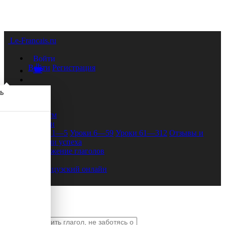
Le-Francais.ru
Войти
Войти
Регистрация
ь
Форум
Уроки
Уроки 1—5
Уроки 6—59
Уроки 61—312
Отзывы и
истории успеха
Спряжение глаголов
FAQ
Французский онлайн