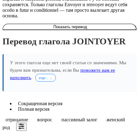
сохраняется. Только глаголы Envoyer и renvoyer ведут себя
особо в futur и conditionnel — там просто вылезает другая
основа.
Показать перевод
Перевод глагола JOINTOYER
У этого глагола еще нет своей статьи со значениями. Мы
будем вам признательны, если Вы
поможете нам ее
наполнить
.
еще...
Сокращенная версия
Полная версия
отрицание
вопрос
пассивный залог
женский
род