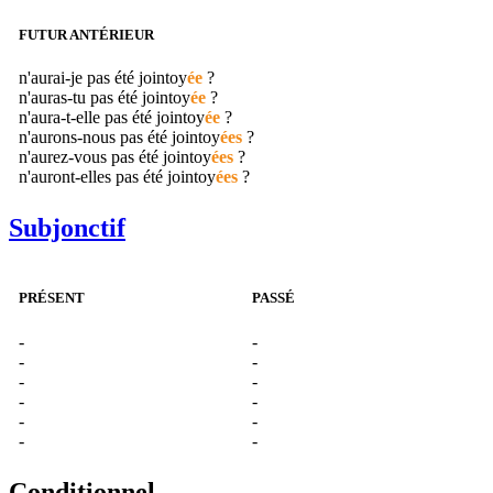
FUTUR ANTÉRIEUR
n'aurai-je pas été
jointoy
ée
?
n'auras-tu pas été
jointoy
ée
?
n'aura-t-elle pas été
jointoy
ée
?
n'aurons-nous pas été
jointoy
ées
?
n'aurez-vous pas été
jointoy
ées
?
n'auront-elles pas été
jointoy
ées
?
Subjonctif
PRÉSENT
PASSÉ
-
-
-
-
-
-
-
-
-
-
-
-
Conditionnel