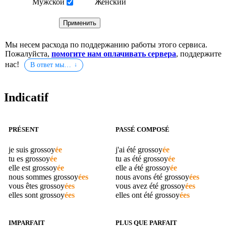
Мужской
Женский
Мы несем расхода по поддержанию работы этого сервиса.
Пожалуйста,
помогите нам оплачивать сервера
, поддержите
нас!
В ответ мы…
Indicatif
PRÉSENT
PASSÉ COMPOSÉ
je suis
grossoy
ée
j'ai été
grossoy
ée
tu es
grossoy
ée
tu as été
grossoy
ée
elle est
grossoy
ée
elle a été
grossoy
ée
nous sommes
grossoy
ées
nous avons été
grossoy
ées
vous êtes
grossoy
ées
vous avez été
grossoy
ées
elles sont
grossoy
ées
elles ont été
grossoy
ées
IMPARFAIT
PLUS QUE PARFAIT