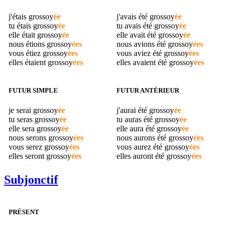
j'étais
grossoy
ée
j'avais été
grossoy
ée
tu étais
grossoy
ée
tu avais été
grossoy
ée
elle était
grossoy
ée
elle avait été
grossoy
ée
nous étions
grossoy
ées
nous avions été
grossoy
ées
vous étiez
grossoy
ées
vous aviez été
grossoy
ées
elles étaient
grossoy
ées
elles avaient été
grossoy
ées
FUTUR SIMPLE
FUTUR ANTÉRIEUR
je serai
grossoy
ée
j'aurai été
grossoy
ée
tu seras
grossoy
ée
tu auras été
grossoy
ée
elle sera
grossoy
ée
elle aura été
grossoy
ée
nous serons
grossoy
ées
nous aurons été
grossoy
ées
vous serez
grossoy
ées
vous aurez été
grossoy
ées
elles seront
grossoy
ées
elles auront été
grossoy
ées
Subjonctif
PRÉSENT