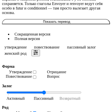
сохраняется. Только глаголы Envoyer и renvoyer ведут себя
особо в futur и conditionnel — там просто вылезает другая
основа.
Показать перевод
Сокращенная версия
Полная версия
утверждение
повествование
пассивный залог
женский род
Форма
Утверждение
Отрицание
Повествование
Вопрос
Залог
Род