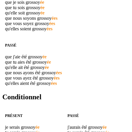
que je sois
grossoy
ée
que tu sois
grossoy
ée
qu'elle soit
grossoy
ée
que nous soyons
grossoy
ées
que vous soyez
grossoy
ées
qu'elles soient
grossoy
ées
PASSÉ
que j'aie été
grossoy
ée
que tu aies été
grossoy
ée
qu'elle ait été
grossoy
ée
que nous ayons été
grossoy
ées
que vous ayez été
grossoy
ées
qu'elles aient été
grossoy
ées
Conditionnel
PRÉSENT
PASSÉ
je serais
grossoy
ée
j'aurais été
grossoy
ée