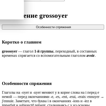
Спряжение
grossoyer
Особенности спряжения
Коротко о главном
grossoyer
— глагол
1-й группы
, переходный, в составных
временах спрягается со вспомогательным глаголом
avoir
.
Особенности спряжения
Глаголы на -oyer и -uyer меняют y в корне слова на i перед e
немой — перед окончаниями -e, -es, -ent, -erai, -erais: ennuyer →
j'ennuie. Заметьте, что буква i в окончаниях -ions и -iez в
imparfait и subjonctif présent, сталкиваясь с y из основы,