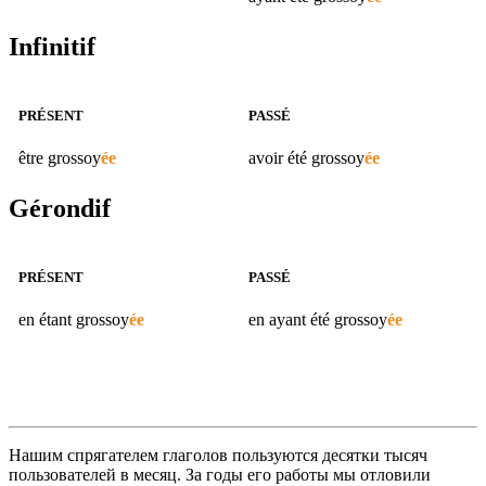
Infinitif
PRÉSENT
PASSÉ
être
grossoy
ée
avoir été
grossoy
ée
Gérondif
PRÉSENT
PASSÉ
en étant
grossoy
ée
en ayant été
grossoy
ée
Нашим спрягателем глаголов пользуются десятки тысяч
пользователей в месяц. За годы его работы мы отловили