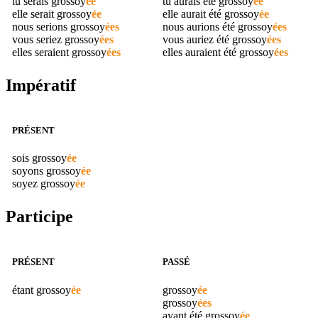
tu serais
grossoy
ée
tu aurais été
grossoy
ée
elle serait
grossoy
ée
elle aurait été
grossoy
ée
nous serions
grossoy
ées
nous aurions été
grossoy
ées
vous seriez
grossoy
ées
vous auriez été
grossoy
ées
elles seraient
grossoy
ées
elles auraient été
grossoy
ées
Impératif
PRÉSENT
sois
grossoy
ée
soyons
grossoy
ée
soyez
grossoy
ée
Participe
PRÉSENT
PASSÉ
étant
grossoy
ée
grossoy
ée
grossoy
ées
ayant été
grossoy
ée