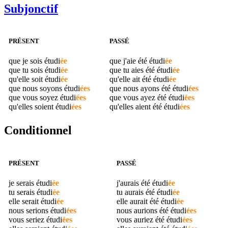
Subjonctif
PRÉSENT
PASSÉ
que je sois
étudi
ée
que j'aie été
étudi
ée
que tu sois
étudi
ée
que tu aies été
étudi
ée
qu'elle soit
étudi
ée
qu'elle ait été
étudi
ée
que nous soyons
étudi
ées
que nous ayons été
étudi
ées
que vous soyez
étudi
ées
que vous ayez été
étudi
ées
qu'elles soient
étudi
ées
qu'elles aient été
étudi
ées
Conditionnel
PRÉSENT
PASSÉ
je serais
étudi
ée
j'aurais été
étudi
ée
tu serais
étudi
ée
tu aurais été
étudi
ée
elle serait
étudi
ée
elle aurait été
étudi
ée
nous serions
étudi
ées
nous aurions été
étudi
ées
vous seriez
étudi
ées
vous auriez été
étudi
ées