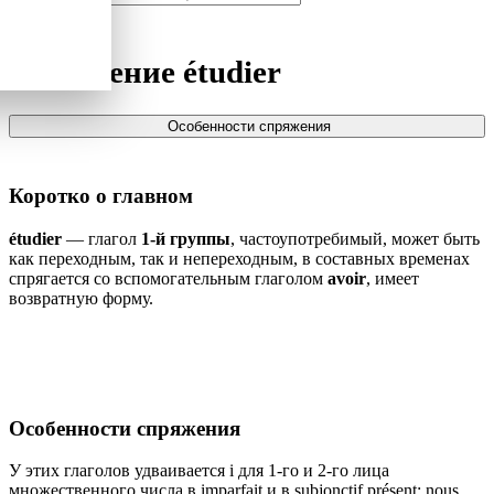
Спряжение
étudier
Особенности спряжения
Коротко о главном
étudier
— глагол
1-й группы
, частоупотребимый, может быть
как переходным, так и непереходным, в составных временах
спрягается со вспомогательным глаголом
avoir
, имеет
возвратную форму.
Особенности спряжения
У этих глаголов удваивается i для 1-го и 2-го лица
множественного числа в imparfait и в subjonctif présent: nous