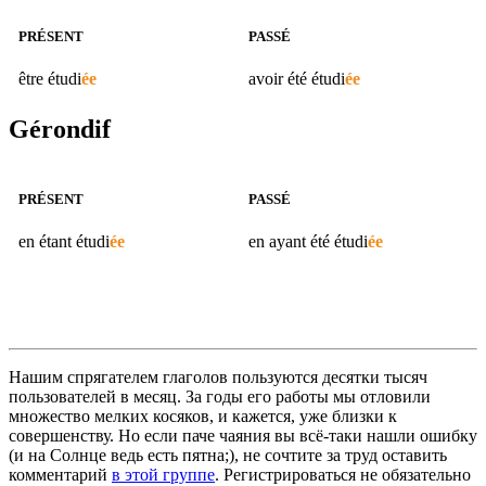
PRÉSENT
PASSÉ
être
étudi
ée
avoir été
étudi
ée
Gérondif
PRÉSENT
PASSÉ
en étant
étudi
ée
en ayant été
étudi
ée
Нашим спрягателем глаголов пользуются десятки тысяч
пользователей в месяц. За годы его работы мы отловили
множество мелких косяков, и кажется, уже близки к
совершенству. Но если паче чаяния вы всё-таки нашли ошибку
(и на Солнце ведь есть пятна;), не сочтите за труд оставить
комментарий
в этой группе
. Регистрироваться не обязательно