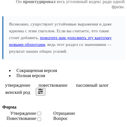
Он
проштудировал
весь уголовный кодекс ради одной
фразы.
Возможно, существуют устойчивые выражения и даже
идиомы с этим глаголом. Если вы считаете, что такие
стоит добавить,
помогите нам дополнить эту карточку
новыми оборотами
, ведь этот раздел со значениями —
реультат наших общих усилий.
Сокращенная версия
Полная версия
утверждение
повествование
пассивный залог
женский род
Форма
Утверждение
Отрицание
Повествование
Вопрос