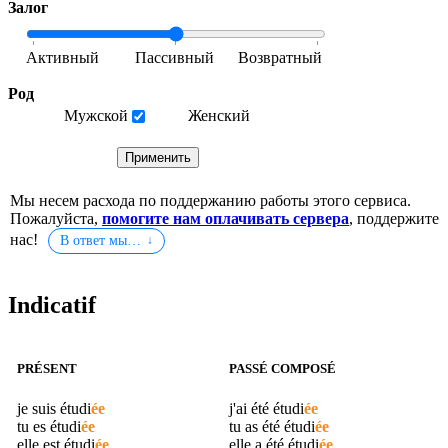
Залог
Род
Мужской
Женский
Мы несем расхода по поддержанию работы этого сервиса.
Пожалуйста,
помогите нам оплачивать сервера
, поддержите
нас!
В ответ мы…
Indicatif
PRÉSENT
PASSÉ COMPOSÉ
je suis
étudi
ée
j'ai été
étudi
ée
tu es
étudi
ée
tu as été
étudi
ée
elle est
étudi
ée
elle a été
étudi
ée