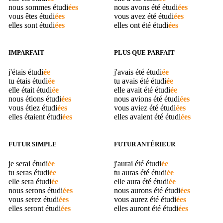
nous sommes
étudi
ées
nous avons été
étudi
ées
vous êtes
étudi
ées
vous avez été
étudi
ées
elles sont
étudi
ées
elles ont été
étudi
ées
IMPARFAIT
PLUS QUE PARFAIT
j'étais
étudi
ée
j'avais été
étudi
ée
tu étais
étudi
ée
tu avais été
étudi
ée
elle était
étudi
ée
elle avait été
étudi
ée
nous étions
étudi
ées
nous avions été
étudi
ées
vous étiez
étudi
ées
vous aviez été
étudi
ées
elles étaient
étudi
ées
elles avaient été
étudi
ées
FUTUR SIMPLE
FUTUR ANTÉRIEUR
je serai
étudi
ée
j'aurai été
étudi
ée
tu seras
étudi
ée
tu auras été
étudi
ée
elle sera
étudi
ée
elle aura été
étudi
ée
nous serons
étudi
ées
nous aurons été
étudi
ées
vous serez
étudi
ées
vous aurez été
étudi
ées
elles seront
étudi
ées
elles auront été
étudi
ées