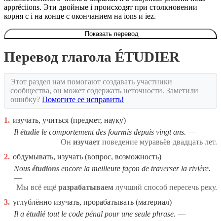
appréciions. Эти двойные i происходят при столкновении
корня с i на конце с окончанием на ions и iez.
Показать перевод
Перевод глагола ÉTUDIER
Этот раздел нам помогают создавать участники
сообщества, он может содержать неточности. Заметили
ошибку?
Помогите ее исправить!
1.
изучать, учиться (предмет, науку)
Il
étudie
le comportement des fourmis depuis vingt ans.
Он
изучает
поведение муравьёв двадцать лет.
2.
обдумывать, изучать (вопрос, возможность)
Nous
étudions
encore la meilleure façon de traverser la rivière.
Мы всё ещё
разрабатываем
лучший способ пересечь реку.
3.
углублённо изучать, прорабатывать (материал)
Il a
étudié
tout le code pénal pour une seule phrase.