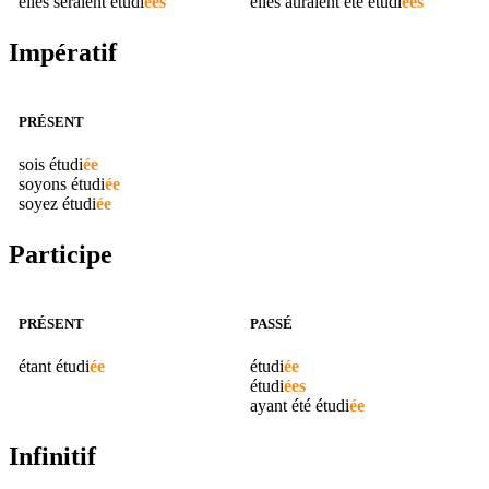
elles seraient
étudi
ées
elles auraient été
étudi
ées
Impératif
PRÉSENT
sois
étudi
ée
soyons
étudi
ée
soyez
étudi
ée
Participe
PRÉSENT
PASSÉ
étant
étudi
ée
étudi
ée
étudi
ées
ayant été
étudi
ée
Infinitif