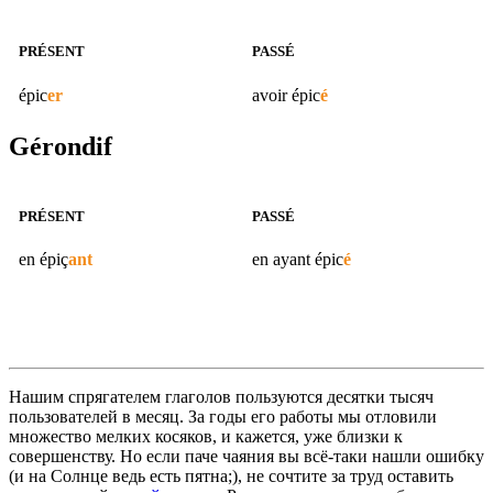
PRÉSENT
PASSÉ
épic
er
avoir
épic
é
Gérondif
PRÉSENT
PASSÉ
en
épiç
ant
en ayant
épic
é
Нашим спрягателем глаголов пользуются десятки тысяч
пользователей в месяц. За годы его работы мы отловили
множество мелких косяков, и кажется, уже близки к
совершенству. Но если паче чаяния вы всё-таки нашли ошибку
(и на Солнце ведь есть пятна;), не сочтите за труд оставить