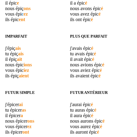
il
épic
e
il a
épic
é
nous
épiç
ons
nous avons
épic
é
vous
épi
c
ez
vous avez
épic
é
ils
épic
ent
ils ont
épic
é
IMPARFAIT
PLUS QUE PARFAIT
j'
épiç
ais
j'avais
épic
é
tu
épiç
ais
tu avais
épic
é
il
épiç
ait
il avait
épic
é
nous
épic
ions
nous avions
épic
é
vous
épic
iez
vous aviez
épic
é
ils
épiç
aient
ils avaient
épic
é
FUTUR SIMPLE
FUTUR ANTÉRIEUR
j'
épicer
ai
j'aurai
épic
é
tu
épicer
as
tu auras
épic
é
il
épicer
a
il aura
épic
é
nous
épicer
ons
nous aurons
épic
é
vous
épicer
ez
vous aurez
épic
é
ils
épicer
ont
ils auront
épic
é