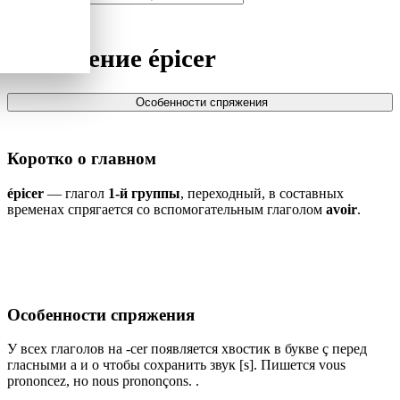
Спряжение
épicer
Особенности спряжения
Коротко о главном
épicer
— глагол
1-й группы
, переходный, в составных
временах спрягается со вспомогательным глаголом
avoir
.
Особенности спряжения
У всех глаголов на -cer появляется хвостик в букве ç перед
гласными a и o чтобы сохранить звук [s]. Пишется vous
prononcez, но nous prononçons. .