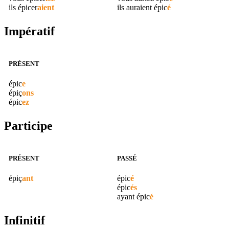
ils
épicer
aient
ils auraient
épic
é
Impératif
PRÉSENT
épic
e
épiç
ons
épic
ez
Participe
PRÉSENT
PASSÉ
épiç
ant
épic
é
épic
és
ayant
épic
é
Infinitif