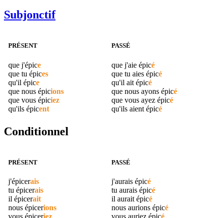
Subjonctif
PRÉSENT
PASSÉ
que j'
épic
e
que j'aie
épic
é
que tu
épic
es
que tu aies
épic
é
qu'il
épic
e
qu'il ait
épic
é
que nous
épic
ions
que nous ayons
épic
é
que vous
épic
iez
que vous ayez
épic
é
qu'ils
épic
ent
qu'ils aient
épic
é
Conditionnel
PRÉSENT
PASSÉ
j'
épicer
ais
j'aurais
épic
é
tu
épicer
ais
tu aurais
épic
é
il
épicer
ait
il aurait
épic
é
nous
épicer
ions
nous aurions
épic
é
vous
épicer
iez
vous auriez
épic
é