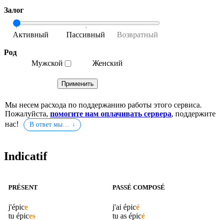
Залог
Род
Мужской
Женский
Мы несем расхода по поддержанию работы этого сервиса.
Пожалуйста,
помогите нам оплачивать сервера
, поддержите
нас!
В ответ мы…
Indicatif
PRÉSENT
PASSÉ COMPOSÉ
j'
épic
e
j'ai
épic
é
tu
épic
es
tu as
épic
é