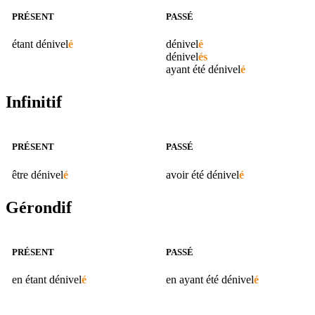
PRÉSENT
PASSÉ
étant
dénivel
é
dénivel
é
dénivel
és
ayant été
dénivel
é
Infinitif
PRÉSENT
PASSÉ
être
dénivel
é
avoir été
dénivel
é
Gérondif
PRÉSENT
PASSÉ
en étant
dénivel
é
en ayant été
dénivel
é