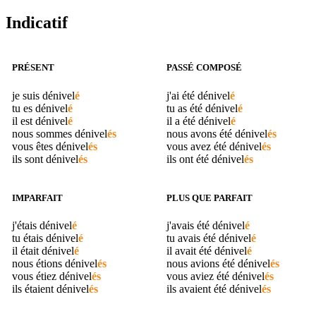
Indicatif
PRÉSENT
PASSÉ COMPOSÉ
je suis
dénivel
é
j'ai été
dénivel
é
tu es
dénivel
é
tu as été
dénivel
é
il est
dénivel
é
il a été
dénivel
é
nous sommes
dénivel
és
nous avons été
dénivel
és
vous êtes
dénivel
és
vous avez été
dénivel
és
ils sont
dénivel
és
ils ont été
dénivel
és
IMPARFAIT
PLUS QUE PARFAIT
j'étais
dénivel
é
j'avais été
dénivel
é
tu étais
dénivel
é
tu avais été
dénivel
é
il était
dénivel
é
il avait été
dénivel
é
nous étions
dénivel
és
nous avions été
dénivel
és
vous étiez
dénivel
és
vous aviez été
dénivel
és
ils étaient
dénivel
és
ils avaient été
dénivel
és