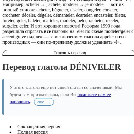
Например: acheter → j'achète, modeler → je modèle — вот их
полный список: acheter, bégueter, ciseler, congeler, corseter,
crocheter, déceler, dégeler, démanteler, écarteler, encasteler, fileter,
fureter, geler, haleter, marteler, modeler, peler, racheter, receler,
surgeler, celer. И вот хорошие новости! Реформа 1990 года
разрешила спрягать
все
глаголы на -eler по схеме modeler/geler c
accent grave над «e» — за исключением глагола appeler и его
производных — они по-прежнему должны удваивать «l».
Показать перевод
Перевод глагола DÉNIVELER
У этого глагола еще нет своей статьи со значениями. Мы
будем вам признательны, если Вы
поможете нам ее
наполнить
.
еще...
Сокращенная версия
Полная версия