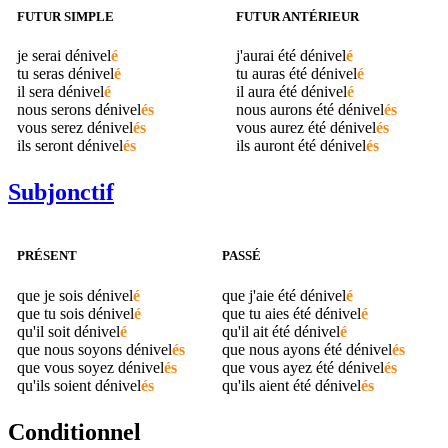
FUTUR SIMPLE
FUTUR ANTÉRIEUR
je serai
dénivel
é
j'aurai été
dénivel
é
tu seras
dénivel
é
tu auras été
dénivel
é
il sera
dénivel
é
il aura été
dénivel
é
nous serons
dénivel
és
nous aurons été
dénivel
és
vous serez
dénivel
és
vous aurez été
dénivel
és
ils seront
dénivel
és
ils auront été
dénivel
és
Subjonctif
PRÉSENT
PASSÉ
que je sois
dénivel
é
que j'aie été
dénivel
é
que tu sois
dénivel
é
que tu aies été
dénivel
é
qu'il soit
dénivel
é
qu'il ait été
dénivel
é
que nous soyons
dénivel
és
que nous ayons été
dénivel
és
que vous soyez
dénivel
és
que vous ayez été
dénivel
és
qu'ils soient
dénivel
és
qu'ils aient été
dénivel
és
Conditionnel