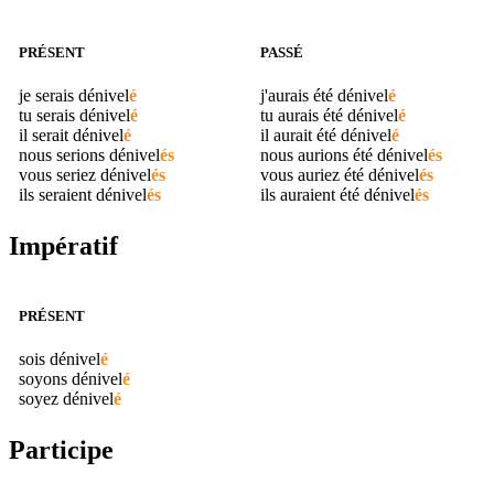
PRÉSENT
PASSÉ
je serais
dénivel
é
j'aurais été
dénivel
é
tu serais
dénivel
é
tu aurais été
dénivel
é
il serait
dénivel
é
il aurait été
dénivel
é
nous serions
dénivel
és
nous aurions été
dénivel
és
vous seriez
dénivel
és
vous auriez été
dénivel
és
ils seraient
dénivel
és
ils auraient été
dénivel
és
Impératif
PRÉSENT
sois
dénivel
é
soyons
dénivel
é
soyez
dénivel
é
Participe