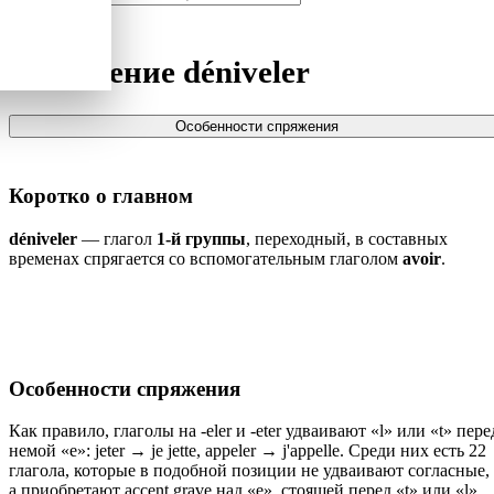
Спряжение
déniveler
Особенности спряжения
Коротко о главном
déniveler
— глагол
1-й группы
, переходный, в составных
временах спрягается со вспомогательным глаголом
avoir
.
Особенности спряжения
Как правило, глаголы на -eler и -eter удваивают «l» или «t» пере
немой «e»: jeter → je jette, appeler → j'appelle. Среди них есть 22
глагола, которые в подобной позиции не удваивают согласные,
а приобретают accent grave над «e», стоящей перед «t» или «l».