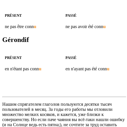
PRÉSENT
PASSÉ
ne pas être
conn
u
ne pas avoir été
conn
u
Gérondif
PRÉSENT
PASSÉ
en n'étant pas
conn
u
en n'ayant pas été
conn
u
Нашим спрягателем глаголов пользуются десятки тысяч
пользователей в месяц. За годы его работы мы отловили
множество мелких косяков, и кажется, уже близки к
совершенству. Но если паче чаяния вы всё-таки нашли ошибку
(и на Солнце ведь есть пятна;), не сочтите за труд оставить