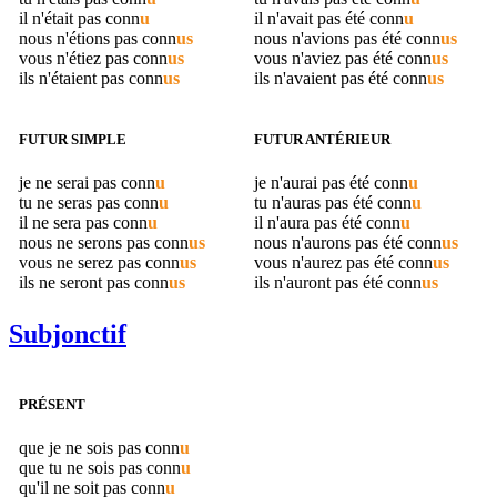
il n'était pas
conn
u
il n'avait pas été
conn
u
nous n'étions pas
conn
us
nous n'avions pas été
conn
us
vous n'étiez pas
conn
us
vous n'aviez pas été
conn
us
ils n'étaient pas
conn
us
ils n'avaient pas été
conn
us
FUTUR SIMPLE
FUTUR ANTÉRIEUR
je ne serai pas
conn
u
je n'aurai pas été
conn
u
tu ne seras pas
conn
u
tu n'auras pas été
conn
u
il ne sera pas
conn
u
il n'aura pas été
conn
u
nous ne serons pas
conn
us
nous n'aurons pas été
conn
us
vous ne serez pas
conn
us
vous n'aurez pas été
conn
us
ils ne seront pas
conn
us
ils n'auront pas été
conn
us
Subjonctif
PRÉSENT
que je ne sois pas
conn
u
que tu ne sois pas
conn
u
qu'il ne soit pas
conn
u