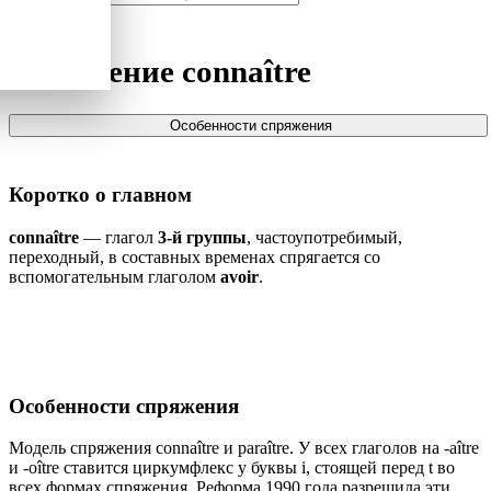
Спряжение
connaître
Особенности спряжения
Коротко о главном
connaître
— глагол
3-й группы
, частоупотребимый,
переходный, в составных временах спрягается со
вспомогательным глаголом
avoir
.
Особенности спряжения
Модель спряжения connaître и paraître. У всех глаголов на -aître
и -oître ставится циркумфлекс у буквы i, стоящей перед t во
всех формах спряжения. Реформа 1990 года разрешила эти