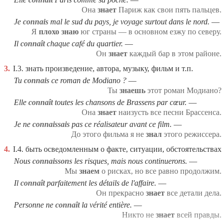
Она
знает
Париж как свои пять пальцев.
Je
connais
mal le sud du pays, je voyage surtout dans le nord.
Я
плохо знаю
юг страны — в основном езжу по северу.
Il
connaît
chaque café du quartier.
Он
знает
каждый бар в этом районе.
3.
I.3. знать произведение, автора, музыку, фильм и т.п.
Tu
connais
ce roman de Modiano ?
Ты
знаешь
этот роман Модиано?
Elle
connaît
toutes les chansons de Brassens par cœur.
Она
знает
наизусть все песни Брассенса.
Je ne
connaissais
pas ce réalisateur avant ce film.
До этого фильма я не
знал
этого режиссера.
4.
I.4. быть осведомленным о факте, ситуации, обстоятельствах
Nous
connaissons
les risques, mais nous continuerons.
Мы
знаем
о рисках, но все равно продолжим.
Il
connaît
parfaitement les détails de l'affaire.
Он прекрасно
знает
все детали дела.
Personne ne
connaît
la vérité entière.
Никто не
знает
всей правды.