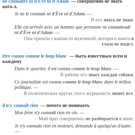
ne connaître ni d'Eve ni d'Adam
— совершенно не знать
кого-л.
Je ne le
connais ni d'Ève ni d'Adam
.
Я его
знать не знаю
.
Elle est arrivée avec un homme que personne ne
connaissait
ni d'Ève ni d'Adam
.
Она пришла с каким-то мужчиной, которого никто
в
глаза не видел
.
être connu comme le loup blanc
— быть известным всем и
каждому
Dans le quartier, il
est connu comme le loup blanc
.
В районе его
знает каждая собака
.
Ce journaliste
est connu comme le loup blanc
dans le milieu
politique.
В политических кругах этого журналиста
знают все
.
il n'y connaît rien
— ничего не понимать
Mon frère n'
y connaît
rien en vin.
Мой брат совершенно
не разбирается
в вине.
Je n'
y connais
rien en moteurs, demande à quelqu'un d'autre.