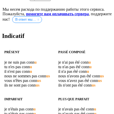
Мы несем расхода по поддержанию работы этого сервиса.
Пожалуйста,
помогите нам оплачивать сервера
, поддержите
нас!
В ответ мы…
Indicatif
PRÉSENT
PASSÉ COMPOSÉ
je ne suis pas
conn
u
je n'ai pas été
conn
u
tu n'es pas
conn
u
tu n'as pas été
conn
u
il n'est pas
conn
u
il n'a pas été
conn
u
nous ne sommes pas
conn
us
nous n'avons pas été
conn
us
vous n'êtes pas
conn
us
vous n'avez pas été
conn
us
ils ne sont pas
conn
us
ils n'ont pas été
conn
us
IMPARFAIT
PLUS QUE PARFAIT
je n'étais pas
conn
u
je n'avais pas été
conn
u
tu n'étais pas
conn
u
tu n'avais pas été
conn
u