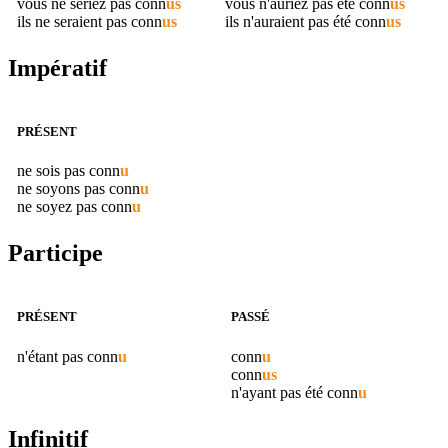
vous ne seriez pas
conn
us
vous n'auriez pas été
conn
us
ils ne seraient pas
conn
us
ils n'auraient pas été
conn
us
Impératif
PRÉSENT
ne sois pas
conn
u
ne soyons pas
conn
u
ne soyez pas
conn
u
Participe
PRÉSENT
PASSÉ
n'étant pas
conn
u
conn
u
conn
us
n'ayant pas été
conn
u
Infinitif