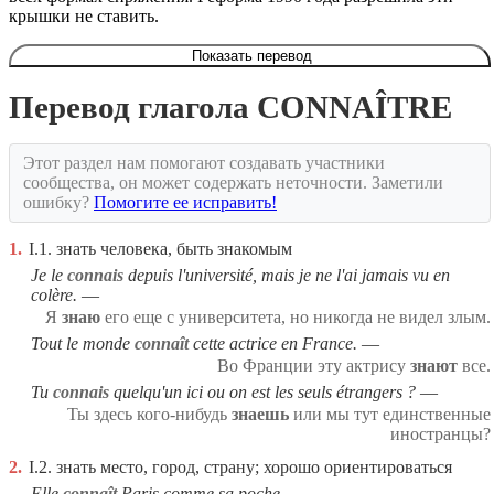
крышки не ставить.
Показать перевод
Перевод глагола CONNAÎTRE
Этот раздел нам помогают создавать участники
сообщества, он может содержать неточности. Заметили
ошибку?
Помогите ее исправить!
1.
I.1. знать человека, быть знакомым
Je le
connais
depuis l'université, mais je ne l'ai jamais vu en
colère.
Я
знаю
его еще с университета, но никогда не видел злым.
Tout le monde
connaît
cette actrice en France.
Во Франции эту актрису
знают
все.
Tu
connais
quelqu'un ici ou on est les seuls étrangers ?
Ты здесь кого-нибудь
знаешь
или мы тут единственные
иностранцы?
2.
I.2. знать место, город, страну; хорошо ориентироваться
Elle
connaît
Paris comme sa poche.