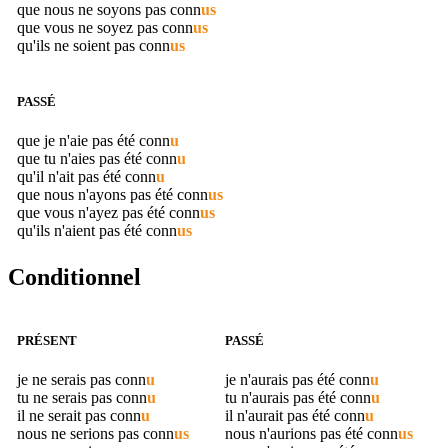
que nous ne soyons pas
conn
us
que vous ne soyez pas
conn
us
qu'ils ne soient pas
conn
us
PASSÉ
que je n'aie pas été
conn
u
que tu n'aies pas été
conn
u
qu'il n'ait pas été
conn
u
que nous n'ayons pas été
conn
us
que vous n'ayez pas été
conn
us
qu'ils n'aient pas été
conn
us
Conditionnel
PRÉSENT
PASSÉ
je ne serais pas
conn
u
je n'aurais pas été
conn
u
tu ne serais pas
conn
u
tu n'aurais pas été
conn
u
il ne serait pas
conn
u
il n'aurait pas été
conn
u
nous ne serions pas
conn
us
nous n'aurions pas été
conn
us