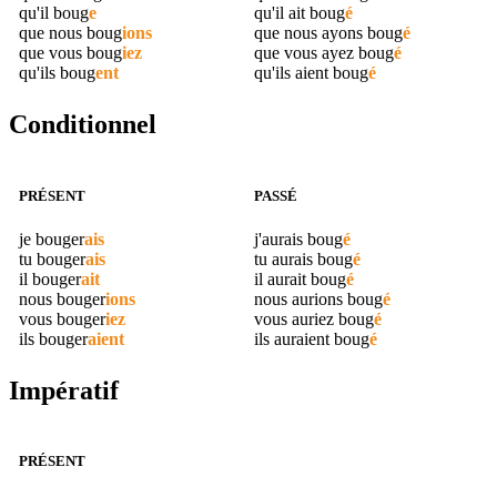
qu'il
boug
e
qu'il ait
boug
é
que nous
boug
ions
que nous ayons
boug
é
que vous
boug
iez
que vous ayez
boug
é
qu'ils
boug
ent
qu'ils aient
boug
é
Conditionnel
PRÉSENT
PASSÉ
je
bouger
ais
j'aurais
boug
é
tu
bouger
ais
tu aurais
boug
é
il
bouger
ait
il aurait
boug
é
nous
bouger
ions
nous aurions
boug
é
vous
bouger
iez
vous auriez
boug
é
ils
bouger
aient
ils auraient
boug
é
Impératif
PRÉSENT