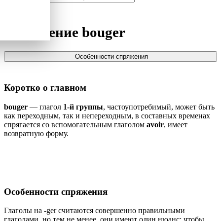
Спряжение
bouger
Особенности спряжения
Коротко о главном
bouger
— глагол
1-й группы
, частоупотребимый, может быть
как переходным, так и непереходным, в составных временах
спрягается со вспомогательным глаголом
avoir
, имеет
возвратную форму.
Особенности спряжения
Глаголы на -ger считаются совершенно правильными
глаголами, но тем не менее, они имеют один нюанс: чтобы