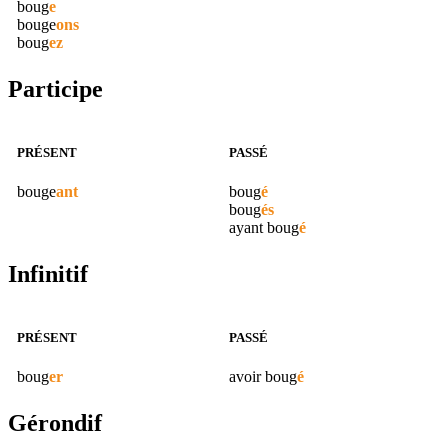
boug
e
bouge
ons
boug
ez
Participe
PRÉSENT
PASSÉ
bouge
ant
boug
é
boug
és
ayant
boug
é
Infinitif
PRÉSENT
PASSÉ
boug
er
avoir
boug
é
Gérondif