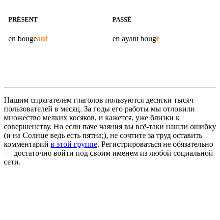
PRÉSENT
PASSÉ
en
bouge
ant
en ayant
boug
é
Нашим спрягателем глаголов пользуются десятки тысяч
пользователей в месяц. За годы его работы мы отловили
множество мелких косяков, и кажется, уже близки к
совершенству. Но если паче чаяния вы всё-таки нашли ошибку
(и на Солнце ведь есть пятна;), не сочтите за труд оставить
комментарий
в этой группе
. Регистрироваться не обязательно
— достаточно войти под своим именем из любой социальной
сети.