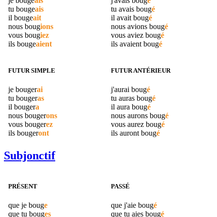
je
bouge
ais
j'avais
boug
é
tu
bouge
ais
tu avais
boug
é
il
bouge
ait
il avait
boug
é
nous
boug
ions
nous avions
boug
é
vous
boug
iez
vous aviez
boug
é
ils
bouge
aient
ils avaient
boug
é
FUTUR SIMPLE
FUTUR ANTÉRIEUR
je
bouger
ai
j'aurai
boug
é
tu
bouger
as
tu auras
boug
é
il
bouger
a
il aura
boug
é
nous
bouger
ons
nous aurons
boug
é
vous
bouger
ez
vous aurez
boug
é
ils
bouger
ont
ils auront
boug
é
Subjonctif
PRÉSENT
PASSÉ
que je
boug
e
que j'aie
boug
é
que tu
boug
es
que tu aies
boug
é