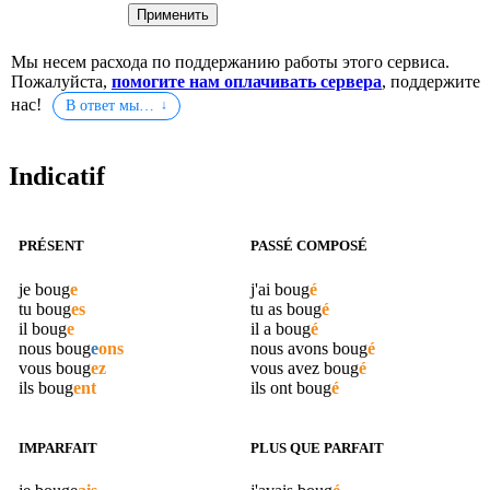
Мы несем расхода по поддержанию работы этого сервиса.
Пожалуйста,
помогите нам оплачивать сервера
, поддержите
нас!
В ответ мы…
Indicatif
PRÉSENT
PASSÉ COMPOSÉ
je
boug
e
j'ai
boug
é
tu
boug
es
tu as
boug
é
il
boug
e
il a
boug
é
nous
boug
e
ons
nous avons
boug
é
vous
boug
ez
vous avez
boug
é
ils
boug
ent
ils ont
boug
é
IMPARFAIT
PLUS QUE PARFAIT