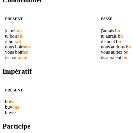
Conditionnel
PRÉSENT
PASSÉ
je
boir
ais
j'aurais
b
u
tu
boir
ais
tu aurais
b
u
il
boir
ait
il aurait
b
u
nous
boir
ions
nous aurions
b
u
vous
boir
iez
vous auriez
b
u
ils
boir
aient
ils auraient
b
u
Impératif
PRÉSENT
bo
is
buv
ons
buv
ez
Participe