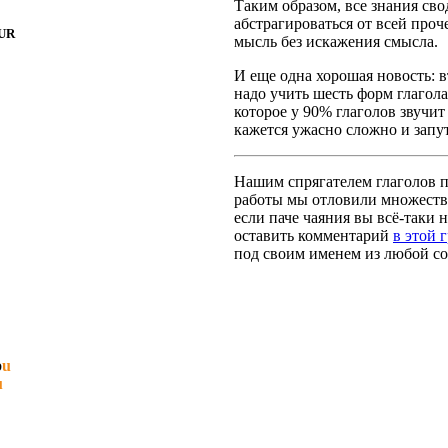
Таким образом, все знания сво
абстрагироваться от всей про
UR
мысль без искажения смысла.
И еще одна хорошая новость: вт
надо учить шесть форм глагола
которое у 90% глаголов звучит
кажется ужасно сложно и запут
Нашим спрягателем глаголов по
работы мы отловили множество
если паче чаяния вы всё-таки н
оставить комментарий
в этой 
под своим именем из любой со
b
u
u