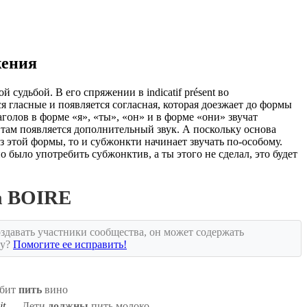
жения
й судьбой. В его спряжении в indicatif présent во
 гласные и появляется согласная, которая доезжает до формы
голов в форме «я», «ты», «он» и в форме «они» звучат
а там появляется дополнительный звук. А поскольку основа
 этой формы, то и субжонкти начинает звучать по-особому.
 было употребить субжонктив, а ты этого не сделал, это будет
а BOIRE
здавать участники сообщества, он может содержать
ку?
Помогите ее исправить!
бит
пить
вино
it
Дети
должны
пить молоко