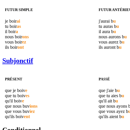
FUTUR SIMPLE
FUTUR ANTÉRIE
je
boir
ai
j'aurai
b
u
tu
boir
as
tu auras
b
u
il
boir
a
il aura
b
u
nous
boir
ons
nous aurons
b
u
vous
boir
ez
vous aurez
b
u
ils
boir
ont
ils auront
b
u
Subjonctif
PRÉSENT
PASSÉ
que je
boiv
e
que j'aie
b
u
que tu
boiv
es
que tu aies
b
u
qu'il
boiv
e
qu'il ait
b
u
que nous
buv
ions
que nous ayons
que vous
buv
iez
que vous ayez
b
qu'ils
boiv
ent
qu'ils aient
b
u