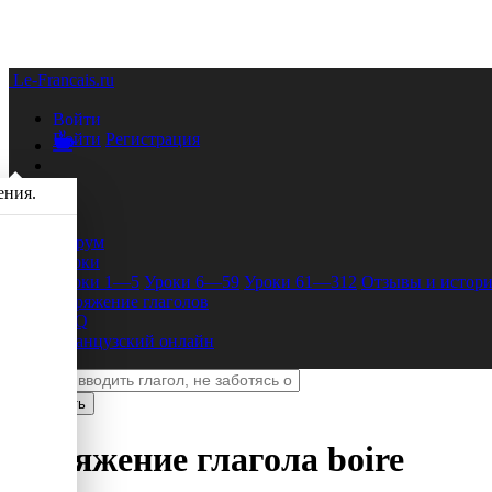
Le-Francais.ru
Войти
Войти
Регистрация
ения.
Форум
Уроки
Уроки 1—5
Уроки 6—59
Уроки 61—312
Отзывы и истори
Спряжение глаголов
FAQ
Французский онлайн
Спряжение глагола
boire