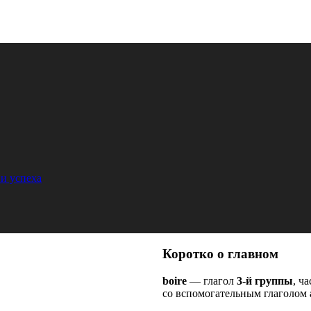
и успеха
Коротко о главном
boire
— глагол
3-й группы
, ч
со вспомогательным глаголом