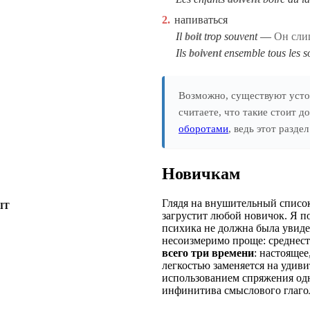
2.
напиваться
Il
boit
trop souvent
Он сли
Ils
boivent
ensemble tous les s
Возможно, существуют усто
считаете, что такие стоит д
оборотами
, ведь этот разд
Новичкам
Глядя на внушительный список
IT
загрустит любой новичок. Я п
психика не должна была увидет
несоизмеримо проще: среднест
всего три времени
: настояще
легкостью заменяется на удив
использованием спряжения одн
инфинитива смыслового глаго