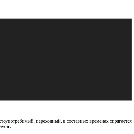
астоупотребимый, переходный, в составных временах спрягается
avoir
.