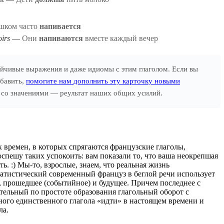
шком часто
напивается
oirs
Они
напиваются
вместе каждый вечер
йчивые выражения и даже идиомы с этим глаголом. Если вы
обавить,
помогите нам дополнить эту карточку новыми
ел со значениями — реультат наших общих усилий.
 времен, в которых спрягаются французские глаголы,
оспешу таких успокоить: вам показали то, что ваша неокрепшая
ь. :) Мы-то, взрослые, знаем, что реальная жизнь
атистический современный француз в беглой речи использует
е, прошедшее (событийное) и будущее. Причем последнее с
ительный по простоте образования глагольный оборот с
ого единственного глагола «идти» в настоящем времени и
ла.