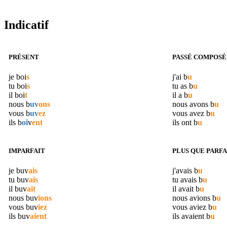
Indicatif
PRÉSENT
PASSÉ COMPOSÉ
je
boi
s
j'ai
b
u
tu
boi
s
tu as
b
u
il
boi
t
il a
b
u
nous
b
uv
ons
nous avons
b
u
vous
b
uv
ez
vous avez
b
u
ils
b
oi
v
ent
ils ont
b
u
IMPARFAIT
PLUS QUE PARFA
je
buv
ais
j'avais
b
u
tu
buv
ais
tu avais
b
u
il
buv
ait
il avait
b
u
nous
buv
ions
nous avions
b
u
vous
buv
iez
vous aviez
b
u
ils
buv
aient
ils avaient
b
u