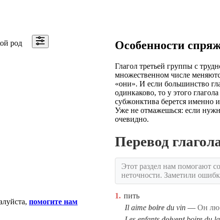
ой род
Особенности спря
Глагол третьей группы с трудно
множественном числе меняются
«они». И если большинство гла
одинкаково, то у этого глагол
субжонктива берется именно из
Уже не отмажешься: если нужно
очевидно.
Перевод глагол
Этот раздел нам помогают со
неточности. Заметили ошиб
1.
пить
алуйста,
помогите нам
Il aime
boire
du vin
Он лю
Les enfants
doivent
boire du la