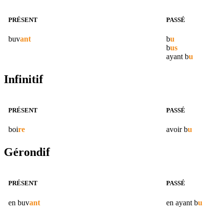
PRÉSENT
PASSÉ
buv
ant
b
u
b
us
ayant
b
u
Infinitif
PRÉSENT
PASSÉ
boi
re
avoir
b
u
Gérondif
PRÉSENT
PASSÉ
en
buv
ant
en ayant
b
u