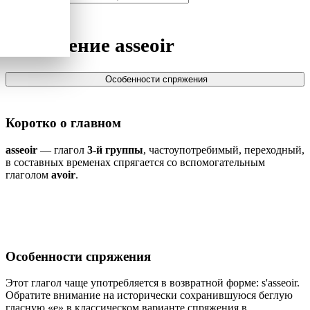
Спряжение
asseoir
Особенности спряжения
Коротко о главном
asseoir
— глагол
3-й группы
, частоупотребимый, переходный,
в составных временах спрягается со вспомогательным
глаголом
avoir
.
Особенности спряжения
Этот глагол чаще употребляется в возвратной форме: s'asseoir.
Обратите внимание на исторически сохранившуюся беглую
гласную «e» в классическом варианте спряжения в