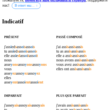
Пожалуйста,
помогите нам оплачивать сервера
, поддержите
нас!
В ответ мы…
Indicatif
PRÉSENT
PASSÉ COMPOSÉ
j'
ass
i
ed
s
ass
o
i
s
ass
o
i
s
j'ai
ass
is
ass
is
ass
is
tu
ass
i
ed
s
ass
o
i
s
ass
o
i
s
tu as
ass
is
ass
is
ass
is
elle
ass
i
e
d
ass
o
i
t
ass
o
i
t
elle a
ass
is
ass
is
ass
is
nous
nous avons
ass
is
ass
is
ass
is
asse
y
ons
asso
y
ons
asso
y
ons
vous avez
ass
is
ass
is
ass
is
vous
elles ont
ass
is
ass
is
ass
is
asse
y
ez
asso
y
ez
asso
y
ez
elles
asse
y
ent
asso
i
ent
asso
i
ent
IMPARFAIT
PLUS QUE PARFAIT
j'
assey
ais
assoy
ais
assoy
ais
j'avais
ass
is
ass
is
ass
is
tu
tu avais
ass
is
ass
is
ass
is