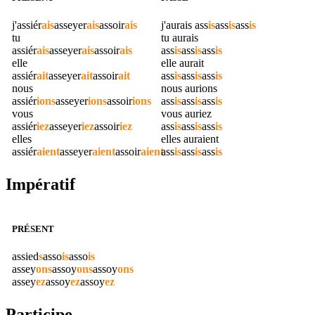
j'
assiér
ais
asseyer
ais
assoir
ais
j'aurais
ass
is
ass
is
ass
is
tu
tu aurais
assiér
ais
asseyer
ais
assoir
ais
ass
is
ass
is
ass
is
elle
elle aurait
assiér
ait
asseyer
ait
assoir
ait
ass
is
ass
is
ass
is
nous
nous aurions
assiér
ions
asseyer
ions
assoir
ions
ass
is
ass
is
ass
is
vous
vous auriez
assiér
iez
asseyer
iez
assoir
iez
ass
is
ass
is
ass
is
elles
elles auraient
assiér
aient
asseyer
aient
assoir
aient
ass
is
ass
is
ass
is
Impératif
PRÉSENT
assied
s
asso
is
asso
is
assey
ons
assoy
ons
assoy
ons
assey
ez
assoy
ez
assoy
ez
Participe