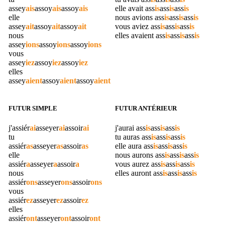
assey
ais
assoy
ais
assoy
ais
elle avait
ass
is
ass
is
ass
is
elle
nous avions
ass
is
ass
is
ass
is
assey
ait
assoy
ait
assoy
ait
vous aviez
ass
is
ass
is
ass
is
nous
elles avaient
ass
is
ass
is
ass
is
assey
ions
assoy
ions
assoy
ions
vous
assey
iez
assoy
iez
assoy
iez
elles
assey
aient
assoy
aient
assoy
aient
FUTUR SIMPLE
FUTUR ANTÉRIEUR
j'
assiér
ai
asseyer
ai
assoir
ai
j'aurai
ass
is
ass
is
ass
is
tu
tu auras
ass
is
ass
is
ass
is
assiér
as
asseyer
as
assoir
as
elle aura
ass
is
ass
is
ass
is
elle
nous aurons
ass
is
ass
is
ass
is
assiér
a
asseyer
a
assoir
a
vous aurez
ass
is
ass
is
ass
is
nous
elles auront
ass
is
ass
is
ass
is
assiér
ons
asseyer
ons
assoir
ons
vous
assiér
ez
asseyer
ez
assoir
ez
elles
assiér
ont
asseyer
ont
assoir
ont