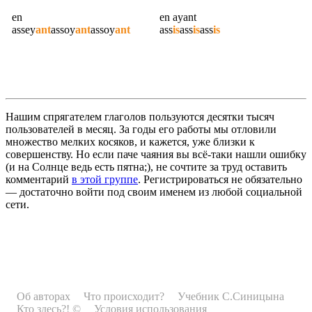
en
en ayant
assey
ant
assoy
ant
assoy
ant
ass
is
ass
is
ass
is
Нашим спрягателем глаголов пользуются десятки тысяч
пользователей в месяц. За годы его работы мы отловили
множество мелких косяков, и кажется, уже близки к
совершенству. Но если паче чаяния вы всё-таки нашли ошибку
(и на Солнце ведь есть пятна;), не сочтите за труд оставить
комментарий
в этой группе
. Регистрироваться не обязательно
— достаточно войти под своим именем из любой социальной
сети.
Об авторах
Что происходит?
Учебник С.Синицына
Кто здесь?! ©
Условия использования