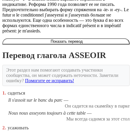
индикативе. Реформа 1990 года позволяет ее не писать.
Предпочтительно выбирать форму спряжения на -ie- и -ey-. Le
futur и le conditionnel j'asseyerai и j'asseyerais больше не
используются. Еще одна особенность — это буква d во всех
формах единственного числа в indicatif présent и в impératif
présent: je m'assieds.
Показать перевод
Перевод глагола ASSEOIR
Этот раздел нам помогают создавать участники
сообщества, он может содержать неточности. Заметили
ошибку?
Помогите ее исправить!
1.
садиться
Il s'assoit sur le banc du parc
Он садится на скамейку в парке
Nous nous asseyons toujours à cette table
Мы всегда садимся за этот стол
2.
усаживать