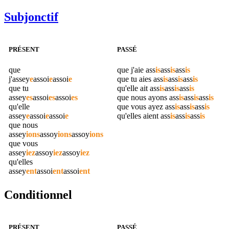
Subjonctif
PRÉSENT
PASSÉ
que
que j'aie
ass
is
ass
is
ass
is
j'
assey
e
assoi
e
assoi
e
que tu aies
ass
is
ass
is
ass
is
que tu
qu'elle ait
ass
is
ass
is
ass
is
assey
es
assoi
es
assoi
es
que nous ayons
ass
is
ass
is
ass
is
qu'elle
que vous ayez
ass
is
ass
is
ass
is
assey
e
assoi
e
assoi
e
qu'elles aient
ass
is
ass
is
ass
is
que nous
assey
ions
assoy
ions
assoy
ions
que vous
assey
iez
assoy
iez
assoy
iez
qu'elles
assey
ent
assoi
ent
assoi
ent
Conditionnel
PRÉSENT
PASSÉ