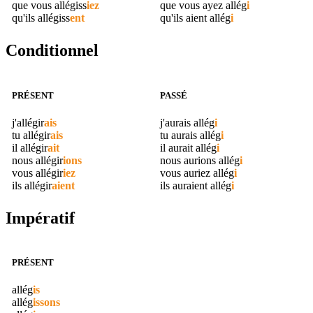
que vous
allégiss
iez
que vous ayez
allég
i
qu'ils
allégiss
ent
qu'ils aient
allég
i
Conditionnel
PRÉSENT
PASSÉ
j'
allégir
ais
j'aurais
allég
i
tu
allégir
ais
tu aurais
allég
i
il
allégir
ait
il aurait
allég
i
nous
allégir
ions
nous aurions
allég
i
vous
allégir
iez
vous auriez
allég
i
ils
allégir
aient
ils auraient
allég
i
Impératif
PRÉSENT
allég
is
allég
issons