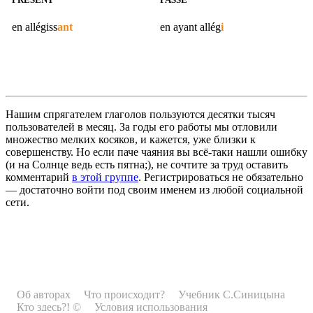
en
allégiss
ant
en ayant
allég
i
Нашим спрягателем глаголов пользуются десятки тысяч
пользователей в месяц. За годы его работы мы отловили
множество мелких косяков, и кажется, уже близки к
совершенству. Но если паче чаяния вы всё-таки нашли ошибку
(и на Солнце ведь есть пятна;), не сочтите за труд оставить
комментарий
в этой группе
. Регистрироваться не обязательно
— достаточно войти под своим именем из любой социальной
сети.
Об авторах
Что происходит?
Учебник С.Синицына
Кто здесь?! ©
Условия использования