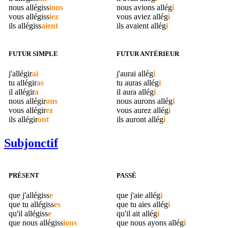
nous
allégiss
ions
nous avions
allég
i
vous
allégiss
iez
vous aviez
allég
i
ils
allégiss
aient
ils avaient
allég
i
FUTUR SIMPLE
FUTUR ANTÉRIEUR
j'
allégir
ai
j'aurai
allég
i
tu
allégir
as
tu auras
allég
i
il
allégir
a
il aura
allég
i
nous
allégir
ons
nous aurons
allég
i
vous
allégir
ez
vous aurez
allég
i
ils
allégir
ont
ils auront
allég
i
Subjonctif
PRÉSENT
PASSÉ
que j'
allégiss
e
que j'aie
allég
i
que tu
allégiss
es
que tu aies
allég
i
qu'il
allégiss
e
qu'il ait
allég
i
que nous
allégiss
ions
que nous ayons
allég
i