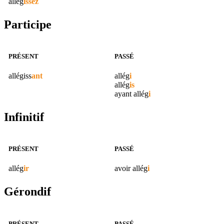
allég
issez
Participe
PRÉSENT
PASSÉ
allégiss
ant
allég
i
allég
is
ayant
allég
i
Infinitif
PRÉSENT
PASSÉ
allég
ir
avoir
allég
i
Gérondif
PRÉSENT
PASSÉ