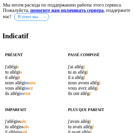
Мы несем расхода по поддержанию работы этого сервиса.
Пожалуйста,
помогите нам оплачивать сервера
, поддержите
нас!
В ответ мы…
Indicatif
PRÉSENT
PASSÉ COMPOSÉ
j'
allégi
s
j'ai
allég
i
tu
allégi
s
tu as
allég
i
il
allégi
t
il a
allég
i
nous
allégi
ss
ons
nous avons
allég
i
vous
allégi
ss
ez
vous avez
allég
i
ils
allégi
ss
ent
ils ont
allég
i
IMPARFAIT
PLUS QUE PARFAIT
j'
allégiss
ais
j'avais
allég
i
tu
allégiss
ais
tu avais
allég
i
il
allégiss
ait
il avait
allég
i