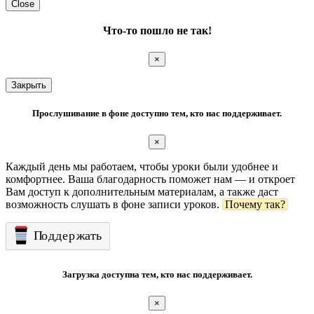
Close
Что-то пошло не так!
×
Закрыть
Прослушивание в фоне доступно тем, кто нас поддерживает.
×
Каждый день мы работаем, чтобы уроки были удобнее и
комфортнее. Ваша благодарность поможет нам — и откроет
Вам доступ к дополнительным материалам, а также даст
возможность слушать в фоне записи уроков.
Почему так?
Загрузка доступна тем, кто нас поддерживает.
×