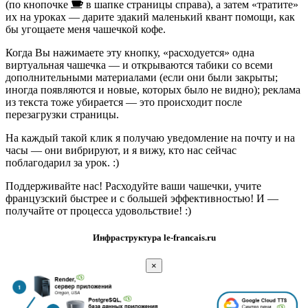
(по кнопочке
в шапке страницы справа), а затем «тратите»
их на уроках — дарите эдакий маленький квант помощи, как
бы угощаете меня чашечкой кофе.
Когда Вы нажимаете эту кнопку, «расходуется» одна
виртуальная чашечка — и открываются табики со всеми
дополнительными материалами (если они были закрыты;
иногда появляются и новые, которых было не видно); реклама
из текста тоже убирается — это происходит после
перезагрузки страницы.
На каждый такой клик я получаю уведомление на почту и на
часы — они вибрируют, и я вижу, кто нас сейчас
поблагодарил за урок. :)
Поддерживайте нас! Расходуйте ваши чашечки, учите
французский быстрее и с большей эффективностью! И —
получайте от процесса удовольствие! :)
Инфраструктура le-francais.ru
×