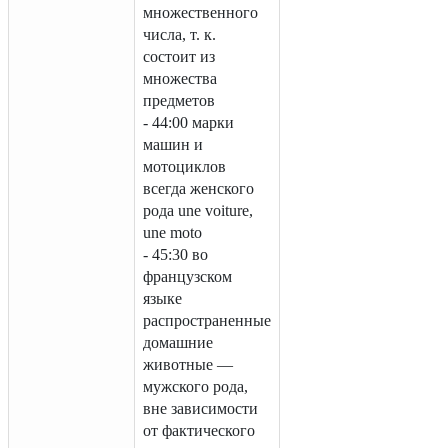
множественного
числа, т. к.
состоит из
множества
предметов
- 44:00 марки
машин и
мотоциклов
всегдa женского
рода une voiture,
une moto
- 45:30 во
французском
языке
распространенные
домашние
животные —
мужского рода,
вне зависимости
от фактического