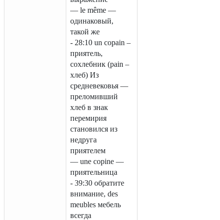
— le même —
одинаковый,
такой же
- 28:10 un copain –
приятель,
сохлебник (pain –
хлеб) Из
средневековья —
преломивший
хлеб в знак
перемирия
становился из
недруга
приятелем
— une copine —
приятельница
- 39:30 обратите
внимание, des
meubles мебель
всегда