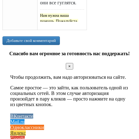
они все гуглятся.
Нам нужна ваша
помощь. Пожалуйста,
поддержите Le-
francais.ru
!
Добавьте свой комментарий
Спасибо вам огромное за готовность нас поддержать!
×
Чтобы продолжить, вам надо авторизоваться на сайте.
Самое простое — это зайти, как пользователь одной из
социальных сетей. В этом случае авторизация
произойдет в пару кликов — просто нажмите на одну
из цветных кнопок.
ВКонтакте
Mail.ru
Одноклассники
Яндекс
Google