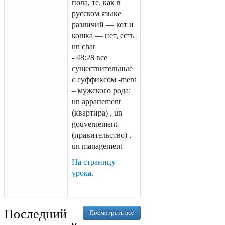
пола, те. как в
русском языке
различий — кот и
кошка — нет, есть
un chat
- 48:28 все
существительные
с суффиксом -ment
– мужского рода:
un appartement
(квартира) , un
gouvernement
(правительство) ,
un management
На страницу
урока
.
Последний
Посмотреть все