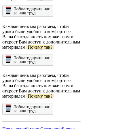
Каждый день мы работаем, чтобы
уроки были удобнее и комфортнее.
Ваша благодарность поможет нам и
откроет Вам доступ к дополнительным
материалам.
Почему так?
Каждый день мы работаем, чтобы
уроки были удобнее и комфортнее.
Ваша благодарность поможет нам и
откроет Вам доступ к дополнительным
материалам.
Почему так?
Предыдущий урок
Следующий урок