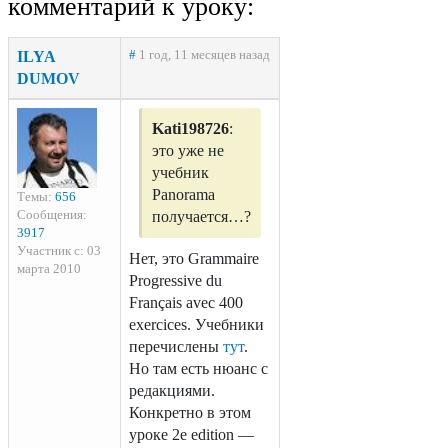
комментарий к уроку:
ILYA
#
1 год, 11 месяцев назад
DUMOV
Kati198726
:
это уже не
учебник
Panorama
Темы:
656
Сообщения:
получается…?
3917
Участник с: 03
Нет, это Grammaire
марта 2010
Progressive du
Français avec 400
exercices. Учебники
перечислены
тут
.
Но там есть нюанс с
редакциями.
Конкретно в этом
уроке 2e edition —