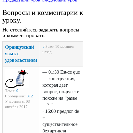
Вопросы и комментарии к
уроку.
Не стесняйтесь задавать вопросы
и комментировать.
Французский
#
8 лет, 10 месяцев
назад
язык с
удовольствием
— 01:30 Est-ce que
— конструкция,
которая дает
Темы:
9
вопрос, по-русски
Сообщения:
312
похоже на “разве
Участник с: 03
... ? ”
октября 2017
- 16:00 предлог de
+
существительное
без артикля =