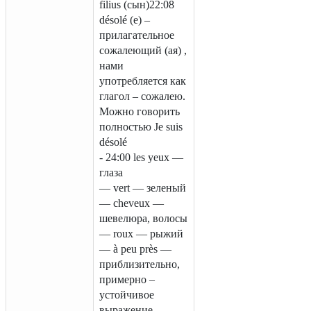
filius (сын)22:08
désolé (e) –
прилагательное
сожалеющий (ая) ,
нами
употребляется как
глагол – сожалею.
Можно говорить
полностью Je suis
désolé
- 24:00 les yeux —
глаза
— vert — зеленый
— cheveux —
шевелюра, волосы
— roux — рыжий
— à peu près —
приблизительно,
примерно –
устойчивое
выражение