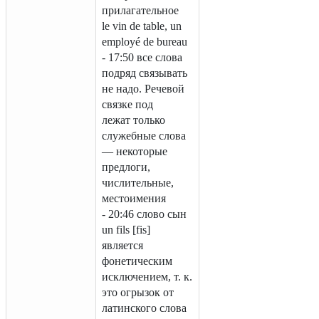
прилагательное
le vin de table, un
employé de bureau
- 17:50 все слова
подряд связывать
не надо. Речевой
связке под
лежат только
служебные слова
— некоторые
предлоги,
числительные,
местоимения
- 20:46 слово сын
un fils [fis]
является
фонетическим
исключением, т. к.
это огрызок от
латинского слова