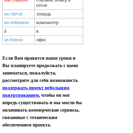
отеле
un cheval
лошадь
un ordinateur
компьютер
à
в
un bureau
офис
Если Вам нравятся наши уроки и
Вы планируете продолжать с нами
заниматься, пожалуйста,
рассмотрите для себя возможность
поддержать проект небольшим
пожертвованием
, чтобы он мог
впредь существовать и мы могли бы
оплачивать коммерческие сервисы,
связанные с техническим
обеспечением проекта.