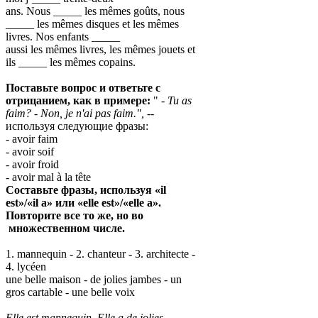
ans. Nous _____ les mêmes goûts, nous
_____ les mêmes disques et les mêmes
livres. Nos enfants _____
aussi les mêmes livres, les mêmes jouets et
ils _____ les mêmes copains.
Поставьте вопрос и ответьте с
отрицанием, как в примере:
"
- Tu as
faim?
- Non, je n'ai pas faim.", --
используя следующие фразы:
- avoir faim
- avoir soif
- avoir froid
- avoir mal à la tête
Составьте фразы, используя «il
est»/«il a» или «elle est»/«elle a».
Повторите все то же, но во
множественном числе.
1. mannequin - 2. chanteur - 3. architecte -
4. lycéen
une belle maison - de jolies jambes - un
gros cartable - une belle voix
Elle est mannequin. Elle a de jolies