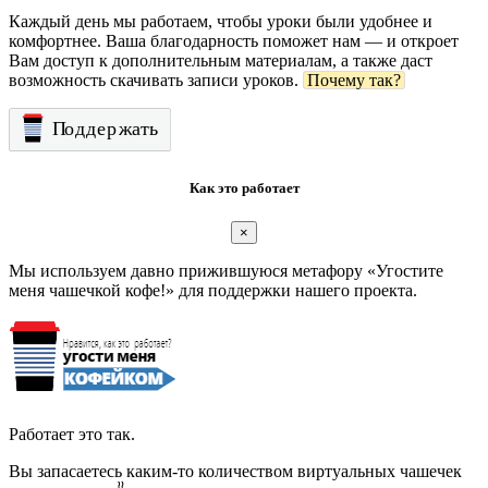
Каждый день мы работаем, чтобы уроки были удобнее и
комфортнее. Ваша благодарность поможет нам — и откроет
Вам доступ к дополнительным материалам, а также даст
возможность скачивать записи уроков.
Почему так?
Как это работает
×
Мы используем давно прижившуюся метафору «Угостите
меня чашечкой кофе!» для поддержки нашего проекта.
Работает это так.
Вы запасаетесь каким-то количеством виртуальных чашечек