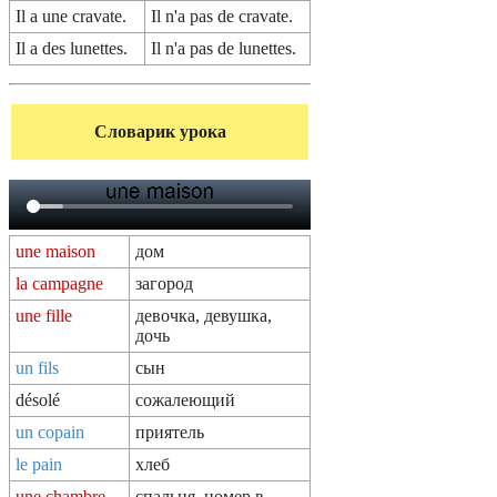
Il a une cravate.
Il n'a pas de cravate.
Il a des lunettes.
Il n'a pas de lunettes.
Словарик урока
une maison
дом
la campagne
загород
une fille
девочка, девушка,
дочь
un fils
сын
désolé
сожалеющий
un copain
приятель
le pain
хлеб
une chambre
спальня, номер в