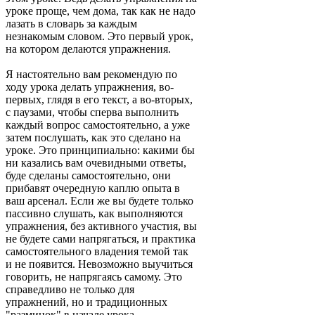
уроке проще, чем дома, так как не надо
лазать в словарь за каждым
незнакомым словом. Это первый урок,
на котором делаются упражнения.
Я настоятельно вам рекомендую по
ходу урока делать упражнения, во-
первых, глядя в его текст, а во-вторых,
с паузами, чтобы сперва выполнить
каждый вопрос самостоятельно, а уже
затем послушать, как это сделано на
уроке. Это принципиально: какими бы
ни казались вам очевидными ответы,
буде сделаны самостоятельно, они
прибавят очередную каплю опыта в
ваш арсенал. Если же вы будете только
пассивно слушать, как выполняются
упражнения, без активного участия, вы
не будете сами напрягаться, и практика
самостоятельного владения темой так
и не появится. Невозможно выучиться
говорить, не напрягаясь самому. Это
справедливо не только для
упражнений, но и традиционных
"разминок" в начале урока --