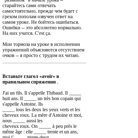
старайтесь сами отвечать
самостоятельно, прежде чем будет с
грехом пополам озвучен ответ на
самом уроке. Не бойтесь ошибаться.
Ошибки -- это абсолютно нормально.
На них учатся. C'est
ça.
Мои тормоза на уроке в исполнении
упражнений объясняются отсутствием
очков -- я просто с трудом их читаю.
Вставьте глагол «avoir» в
правильном спряжении
.
J'ai un fils. Il s'appelle Thibaud. Il _____
huit ans. Il _____ un très bon copain qui
s'appelle Antoine. Ils
_____ tous les deux les yeux verts et les
cheveux roux. La mère d'Antoine et moi,
nous _____ aussi les
cheveux roux. On _____ à peu près le
même âge : elle _____ trente et un ans,
moi j’_____ trente-deux