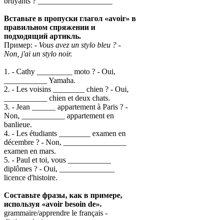
bruyants ? ___________________
Вставьте в пропуски глагол «avoir» в
правильном спряжении и
подходящий артикль.
Пример:
- Vous avez un stylo bleu ? -
Non, j'ai un stylo noir.
1. - Cathy _________ moto ? - Oui,
___________ Yamaha.
2. - Les voisins ________ chien ? - Oui,
___________ chien et deux chats.
3. - Jean ______ appartement à Paris ? -
Non, ___________ appartement en
banlieue.
4. - Les étudiants ________ examen en
décembre ? - Non, ________________
examen en mars.
5. - Paul et toi, vous ___________
diplômes ? - Oui, ______________
licence d'histoire.
Составьте фразы, как в примере,
используя «avoir besoin de».
grammaire/apprendre le français -