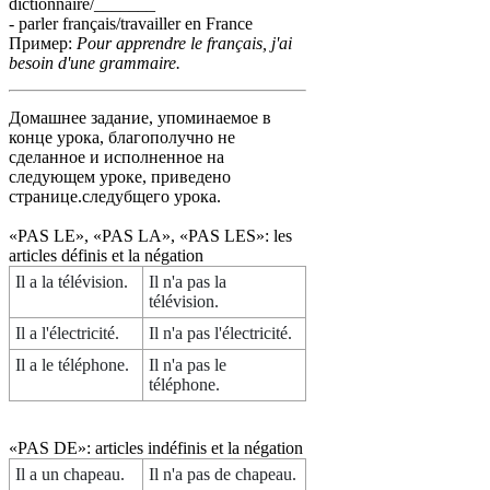
dictionnaire/_______
- parler français/travailler en France
Пример:
Pour apprendre le français, j'ai
besoin d'une grammaire.
Домашнее задание, упоминаемое в
конце урока, благополучно не
сделанное и исполненное на
следующем уроке, приведено
странице.следубщего урока.
«PAS LE», «PAS LA», «PAS LES»: les
articles définis et la négation
Il a la télévision.
Il n'a pas la
télévision.
Il a l'électricité.
Il n'a pas l'électricité.
Il a le téléphone.
Il n'a pas le
téléphone.
«PAS DE»: articles indéfinis et la négation
Il a un chapeau.
Il n'a pas de chapeau.