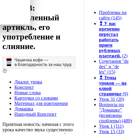
Урок 13:
Проблемы на
Определенный
сайте (145)
❢
У нас
артикль, его
временно
перестал
употребление и
работать
слияние.
прием
рублевых
платежей.
(2)
Сочетания "de
des" и "de
les" (15)
❢
Темы
Диалог урока
уроков — на
Конспект
одной
Новые слова
страничке
(9)
Карточки со словами
Урок 31 (20)
Материал для повторения
Вопросы по
Домашка
"Домашке"
Народный Конспект
(возможны
спойлеры) (489)
Приятная новость: начиная с этого
Урок 1 (111)
урока качество звука существенно
Урок 15 (33)