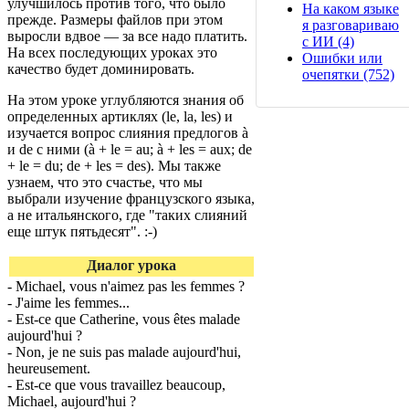
улучшилось против того, что было
На каком языке
прежде. Размеры файлов при этом
я разговариваю
выросли вдвое — за все надо платить.
с ИИ (4)
На всех последующих уроках это
Ошибки или
качество будет доминировать.
очепятки (752)
На этом уроке углубляются знания об
определенных артиклях (le, la, les) и
изучается вопрос слияния предлогов à
и de с ними (à + le = au; à + les = aux; de
+ le = du; de + les = des). Мы также
узнаем, что это счастье, что мы
выбрали изучение французского языка,
а не итальянского, где "таких слияний
еще штук пятьдесят". :-)
Диалог урока
- Michael, vous n'aimez pas les femmes ?
- J'aime les femmes...
- Est-ce que Catherine, vous êtes malade
aujourd'hui ?
- Non, je ne suis pas malade aujourd'hui,
heureusement.
- Est-ce que vous travaillez beaucoup,
Michael, aujourd'hui ?