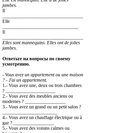
jambes.
Il
__________________________________
Elle
________________________________
Il
__________________________________
Elles sont mannequins. Elles ont de jolies
jambes.
Ответьте на вопросы по своему
усмотрению.
- Vous avez un appartement ou une maison
? - J'ai un appartement.
1.- Vous avez une, deux ou trois chambres
? _____________________
2.- Vous avez des meubles anciens ou
modernes ? _________________
3.- Vous avez un grand ou un petit salon ?
_______________________
4.- Vous avez un chauffage électrique ou à
gaz ? _________________
5.- Vous avez des voisins calmes ou